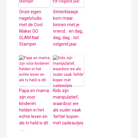
Onze eigen
Sinterklaasje
nagelstudio
kom maar
met de Cool
binnen met je
Maker GO
vriend… en dag,
GLAM Nail
dag, dag .. tot
Stamper
volgend jaar
Papa en mama
Kids zijn
zijn voor
manipulatief,
kinderen
waardoor we
helden in het
als ouder vaak
echte leven en
‘liefde’ kopen
als tv held is dit
met cadeautjes
……