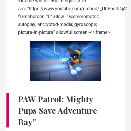
<iframe width=”560″ height=”315″
src=”https://www.youtube.com/embed/_U0Bhe3i4jA”
frameborder=”0″ allow=”accelerometer;
autoplay; encrypted-media; gyroscope;
picture-in-picture” allowfullscreen></iframe>
PAW Patrol: Mighty
Pups Save Adventure
Bay”