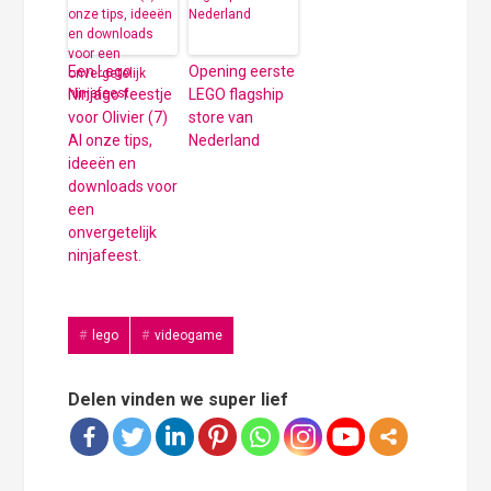
Een Lego
Opening eerste
Ninjago feestje
LEGO flagship
voor Olivier (7)
store van
Al onze tips,
Nederland
ideeën en
downloads voor
een
onvergetelijk
ninjafeest.
lego
videogame
Delen vinden we super lief