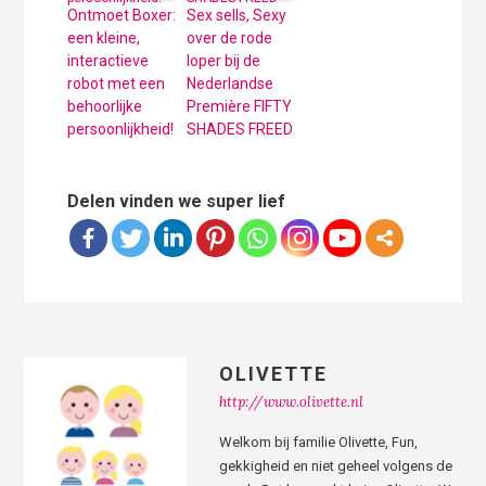
Ontmoet Boxer:
Sex sells, Sexy
een kleine,
over de rode
interactieve
loper bij de
robot met een
Nederlandse
behoorlijke
Première FIFTY
persoonlijkheid!
SHADES FREED
Delen vinden we super lief
OLIVETTE
http://www.olivette.nl
Welkom bij familie Olivette, Fun,
gekkigheid en niet geheel volgens de