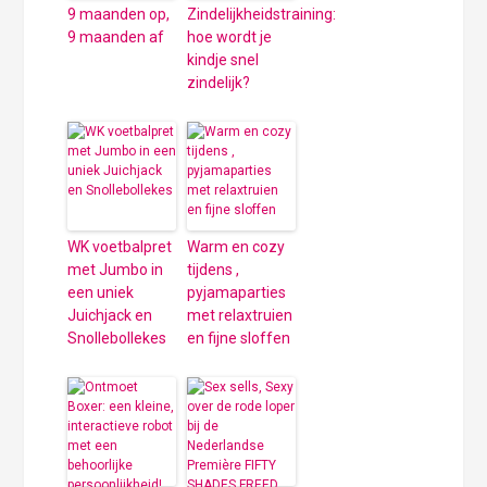
9 maanden op,
Zindelijkheidstraining:
9 maanden af
hoe wordt je
kindje snel
zindelijk?
WK voetbalpret
Warm en cozy
met Jumbo in
tijdens ,
een uniek
pyjamaparties
Juichjack en
met relaxtruien
Snollebollekes
en fijne sloffen