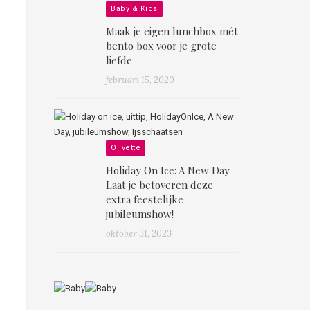
Baby & Kids
Maak je eigen lunchbox mét
bento box voor je grote
liefde
februari 15, 2020
Olivette
Holiday On Ice: A New Day
Laat je betoveren deze
extra feestelijke
jubileumshow!
oktober 31, 2023