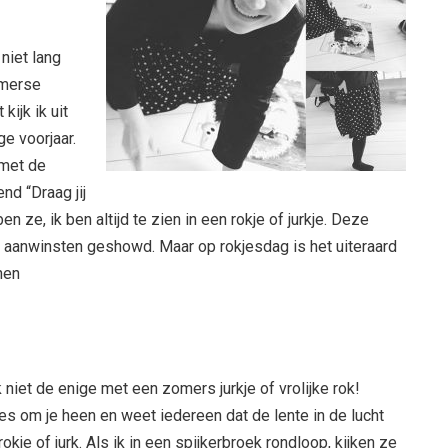
 niet lang
omerse
ijk ik uit
ge voorjaar.
 met de
nd “Draag jij
n ze, ik ben altijd te zien in een rokje of jurkje. Deze
e aanwinsten geshowd. Maar op rokjesdag is het uiteraard
nen
 niet de enige met een zomers jurkje of vrolijke rok!
jes om je heen en weet iedereen dat de lente in de lucht
rokje of jurk. Als ik in een spijkerbroek rondloop, kijken ze