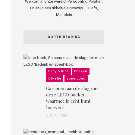
Welkom in onze wereld. Persoonlijk. Positief.
En altijd een tikkeltje eigenwijs. – Liefs,
Marjolein
WORTH READING
Baby & Kids
boeken
Olivette
speelgoed
Ga samen aan de slag met
deze LEGO boeken
waarmee je echt kunt
bouwen!
juli 15, 2020