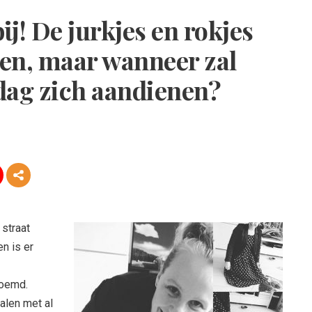
ij! De jurkjes en rokjes
gen, maar wanneer zal
 dag zich aandienen?
straat
n is er
noemd.
alen met al