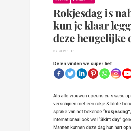
Rokjesdag is nab
kun je klaar leg
deze heugelijke
BY OLIVETTE
Delen vinden we super lief
Als alle vrouwen opeens
en masse
op 
verschijnen met een rokje & blote bene
sprake van het bekende “
Rokjesdag”
,
internationaal ook wel “
Skirt day
” ge
Mannen kunnen deze dag hun hart oph