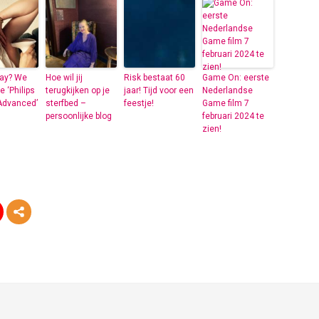
Nay? We
Hoe wil jij
Risk bestaat 60
Game On: eerste
e ‘Philips
terugkijken op je
jaar! Tijd voor een
Nederlandse
Advanced’
sterfbed –
feestje!
Game film 7
persoonlijke blog
februari 2024 te
zien!