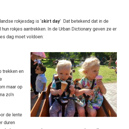
landse rokjesdag is ‘
skirt day
’ Dat betekend dat in de
hun rokjes aantrekken. In de Urban Dictionary geven ze er
kjes dag moet voldoen:
p trekken en
e
Kom maar op
na zo’n
oor de lente
er duren