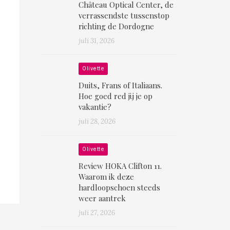
Château Optical Center, de
verrassendste tussenstop
richting de Dordogne
juli 31, 2026
Olivette
Duits, Frans of Italiaans.
Hoe goed red jij je op
vakantie?
juli 28, 2026
Olivette
Review HOKA Clifton 11.
Waarom ik deze
hardloopschoen steeds
weer aantrek
juli 27, 2026