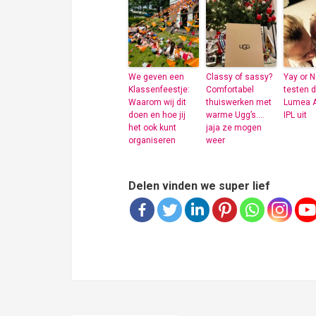
We geven een
Classy of sassy?
Yay or 
Klassenfeestje:
Comfortabel
testen d
Waarom wij dit
thuiswerken met
Lumea 
doen en hoe jij
warme Ugg’s….
IPL uit
het ook kunt
jaja ze mogen
organiseren
weer
Delen vinden we super lief