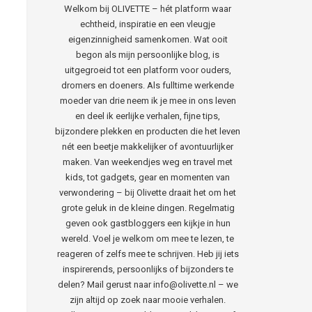
Welkom bij OLIVETTE – hét platform waar
echtheid, inspiratie en een vleugje
eigenzinnigheid samenkomen. Wat ooit
begon als mijn persoonlijke blog, is
uitgegroeid tot een platform voor ouders,
dromers en doeners. Als fulltime werkende
moeder van drie neem ik je mee in ons leven
en deel ik eerlijke verhalen, fijne tips,
bijzondere plekken en producten die het leven
nét een beetje makkelijker of avontuurlijker
maken. Van weekendjes weg en travel met
kids, tot gadgets, gear en momenten van
verwondering – bij Olivette draait het om het
grote geluk in de kleine dingen. Regelmatig
geven ook gastbloggers een kijkje in hun
wereld. Voel je welkom om mee te lezen, te
reageren of zelfs mee te schrijven. Heb jij iets
inspirerends, persoonlijks of bijzonders te
delen? Mail gerust naar info@olivette.nl – we
zijn altijd op zoek naar mooie verhalen.