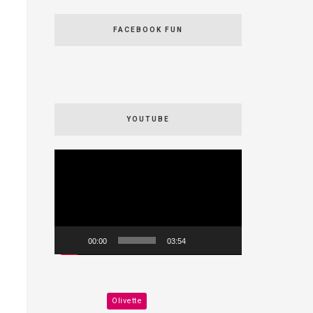
FACEBOOK FUN
YOUTUBE
Videospeler
00:00
03:54
Olivette