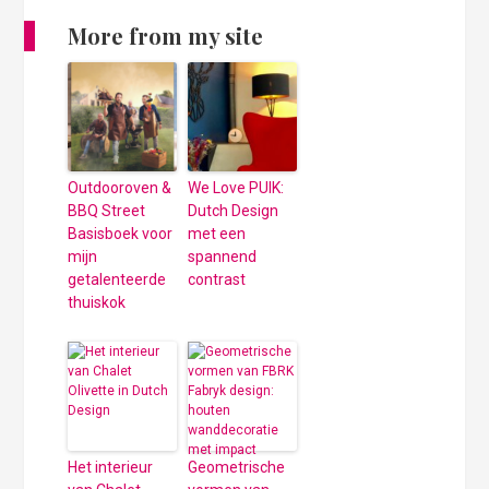
More from my site
Outdooroven &
We Love PUIK:
BBQ Street
Dutch Design
Basisboek voor
met een
mijn
spannend
getalenteerde
contrast
thuiskok
Het interieur
Geometrische