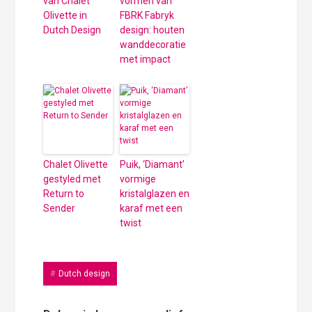
van Chalet
vormen van
Olivette in
FBRK Fabryk
Dutch Design
design: houten
wanddecoratie
met impact
Chalet Olivette
Puik, ‘Diamant’
gestyled met
vormige
Return to
kristalglazen en
Sender
karaf met een
twist
Dutch design