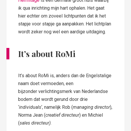
Hermitage
is een dermate groot huis waarbij
ik qua inrichting mijn hart ophalen. Het gaat
hier echter om zoveel lichtpunten dat ik het
stapje voor stapje ga aanpakken. Het lichtplan
wordt zeker nog wel een aardige uitdaging.
It’s about RoMi
It’s about RoMi is, anders dan de Engelstalige
naam doet vermoeden, een
bijzonder verlichtingsmerk van Nederlandse
bodem dat wordt gerund door drie
‘
individuals
‘, namelijk Rob (
managing director
),
Norma Jean (
creatief directeur
) en Michiel
(
sales directeur)
.