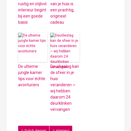
rustig en stijlvol
van je huis is
interieur begint
een prachtig,
bij een goede
origineel
basis
cadeau
De ultieme
Deurbeslag kan
jungle kamer
de sfeer in je
tips voor échte
huis
avonturiers
veranderen ~
wij hebben
daarom 24
deurklinken
vervangen
Dutch design
interieur