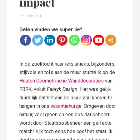
impact
BY OLIVETTE
Delen vinden we super lief
In de zoektocht naar iets unieks, bijzonders,
stijlvols en tofs aan de muur stuitte ik op de
Houten Geometrische Wanddecoraties
van
FBRK, voluit
Fabryk Design.
Het was gelijk
duidelijk dat het aan de muur zou komen te
hangen in ons
vakantiehuisje
. Omgeven door
natuur, veel groen en een bos dat beheert
wordt door Staatsbosbeheer een perfecte
match! Kijk toch eens hoe
cool
het staat. Ik
deel heel graag meer info over dit stoere,