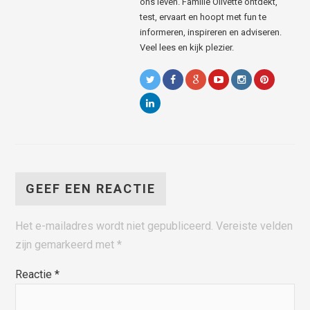
ons leven. Familie Olivette ontdekt,
test, ervaart en hoopt met fun te
informeren, inspireren en adviseren.
Veel lees en kijk plezier.
GEEF EEN REACTIE
Het e-mailadres wordt niet gepubliceerd.
Vereiste velden
zijn gemarkeerd met
*
Reactie
*