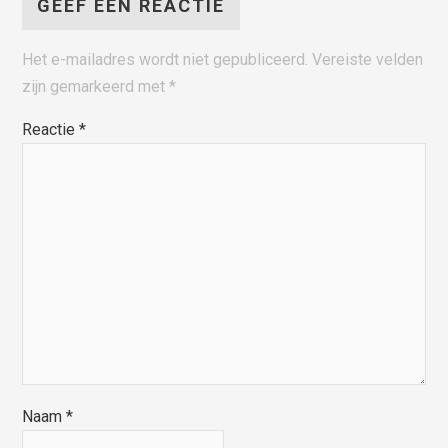
GEEF EEN REACTIE
Het e-mailadres wordt niet gepubliceerd.
Vereiste velden
zijn gemarkeerd met
*
Reactie
*
Naam
*