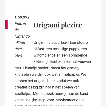
€ 59,99
|
Origami plezier
Prijs in
de
Nintendo
Origami is superleuk! Een stoere
eShop
olifant, een schattige puppy, een
(incl.
windmolentje en een springende
btw)
kikker… je kunt ze allemaal vouwen
met 1 blaadje papier! Naast het gamen,
knutselen we dan ook wat af metpapier. We
hebben het origami boek zodat we ook
creatief bezig zijn naast het spelen van
spelletjes. Met dit boek maak je aan de hand
van duidelijke stap-voor-stapinstructies en