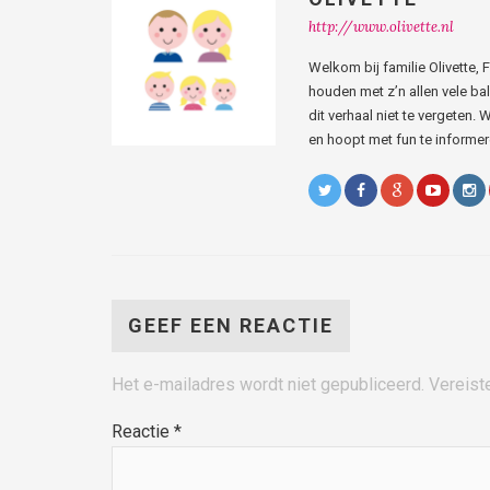
http://www.olivette.nl
Welkom bij familie Olivette,
houden met z’n allen vele bal
dit verhaal niet te vergeten. W
en hoopt met fun te informere
GEEF EEN REACTIE
Het e-mailadres wordt niet gepubliceerd.
Vereist
Reactie
*