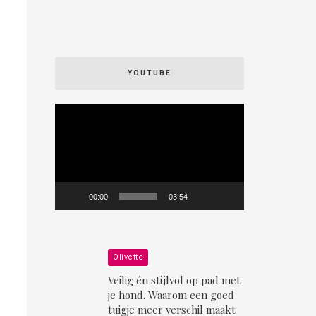
YOUTUBE
Videospeler
00:00
03:54
Olivette
Veilig én stijlvol op pad met
je hond. Waarom een goed
tuigje meer verschil maakt