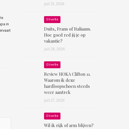
juli 31, 2026
We
Olivette
apa in
Duits, Frans of Italiaans.
ervaart
Hoe goed red jij je op
vakantie?
juli 28, 2026
Olivette
Review HOKA Clifton 11.
Waarom ik deze
hardloopschoen steeds
weer aantrek
juli 27, 2026
Olivette
Wil ik rijk of arm blijven?