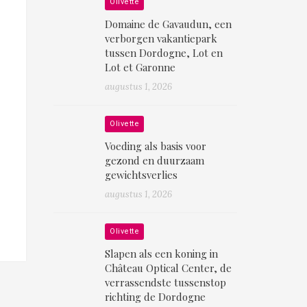
Olivette
Domaine de Gavaudun, een
verborgen vakantiepark
tussen Dordogne, Lot en
Lot et Garonne
augustus 1, 2026
Olivette
Voeding als basis voor
gezond en duurzaam
gewichtsverlies
augustus 1, 2026
Olivette
Slapen als een koning in
Château Optical Center, de
verrassendste tussenstop
richting de Dordogne