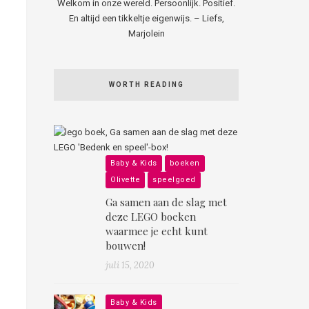
Welkom in onze wereld. Persoonlijk. Positief.
En altijd een tikkeltje eigenwijs. – Liefs,
Marjolein
WORTH READING
Baby & Kids
boeken
Olivette
speelgoed
Ga samen aan de slag met
deze LEGO boeken
waarmee je echt kunt
bouwen!
juli 15, 2020
Baby & Kids