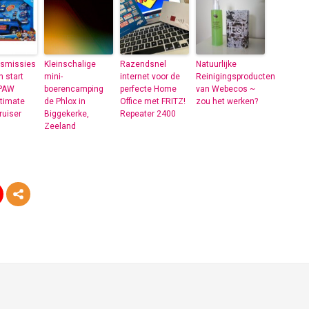
smissies
Kleinschalige
Razendsnel
Natuurlijke
 start
mini-
internet voor de
Reinigingsproducten
 PAW
boerencamping
perfecte Home
van Webecos ~
ltimate
de Phlox in
Office met FRITZ!
zou het werken?
ruiser
Biggekerke,
Repeater 2400
Zeeland