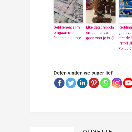
Geld lenen: slim
Elke dag chocola
Redding
omgaan met
omdat het zo
gaan van
financiële ruimte
goed voor je is 😉
met de
Patrol U
Police C
Delen vinden we super lief
OLIVETTE