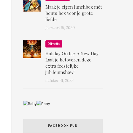
Maak je eigen lunchbox mét
bento box voor je grote
liefde
februari 15, 2020
Olivette
Holiday On Ice: A New Day
Laat je betoveren deze
extra feestelijke
jubileumshow!
oktober 31, 2023
FACEBOOK FUN