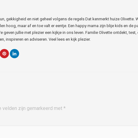
 Fun, gekkigheid en niet geheel volgens de regels Dat kenmerkt huize Olivette. 
len hoog, maar af en toe valt er eentje. Een happy mama zijn blije kids en de p
e geven jullie met plezier een kijkje in ons leven. Familie Olivette ontdekt, test, 
n, inspireren en adviseren. Veel lees en kijk plezier.
e velden zijn gemarkeerd met
*