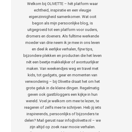
Welkom bij OLIVETTE – hét platform waar
echtheid, inspiratie en een vleugje
eigenzinnigheid samenkomen. Wat ooit
begon als mijn persoonlijke blog, is
uitgegroeid tot een platform voor ouders,
dromers en doeners. Als fulltime werkende
moeder van drie neem ik je mee in ons leven
en deel ik eerlijke verhalen, fijne tips,
bijzondere plekken en producten die het leven
nét een beetje makkelijker of avontuurlijker
maken. Van weekendjes weg en travel met
kids, tot gadgets, gear en momenten van
verwondering – bij Olivette draait het om het
grote geluk in de kleine dingen. Regelmatig
geven ook gastbloggers een kijkje in hun
wereld. Voel je welkom om mee te lezen, te
reageren of zelfs mee te schrijven. Heb jij iets
inspirerends, persoonlijks of bijzonders te
delen? Mail gerust naar info@olivette.nl – we
zijn altijd op zoek naar mooie verhalen.