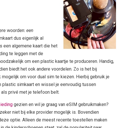
ere woorden:
een
imkaart dus eigenlijk al
 is een algemene kaart die het
nding te leggen met de
noodzakelijk om een plastic kaartje te produceren. Handig,
ien biedt het ook andere voordelen. Zo is het bij
mogelijk om voor dual sim te kiezen. Hierbij gebruik je
n plastic simkaart en wissel je eenvoudig tussen
als privé met je telefoon belt.
bieding
gezien en wil je graag van eSIM gebruikmaken?
eker niet bij elke provider mogelijk is. Bovendien
 deze optie. Alleen de meest recente toestellen maken
 de kinderschoenen staat, zal de populariteit naar