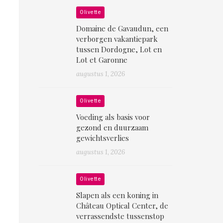
Olivette
Domaine de Gavaudun, een
verborgen vakantiepark
tussen Dordogne, Lot en
Lot et Garonne
augustus 1, 2026
Olivette
Voeding als basis voor
gezond en duurzaam
gewichtsverlies
augustus 1, 2026
Olivette
Slapen als een koning in
Château Optical Center, de
verrassendste tussenstop