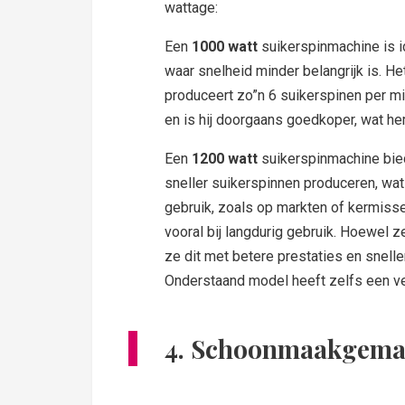
wattage:
Een
1000 watt
suikerspinmachine is id
waar snelheid minder belangrijk is. He
produceert zo”n 6 suikerspinen per m
en is hij doorgaans goedkoper, wat he
Een
1200 watt
suikerspinmachine bied
sneller suikerspinnen produceren, wa
gebruik, zoals op markten of kermiss
vooral bij langdurig gebruik. Hoewel z
ze dit met betere prestaties en snelle
Onderstaand model heeft zelfs een v
4. Schoonmaakgem