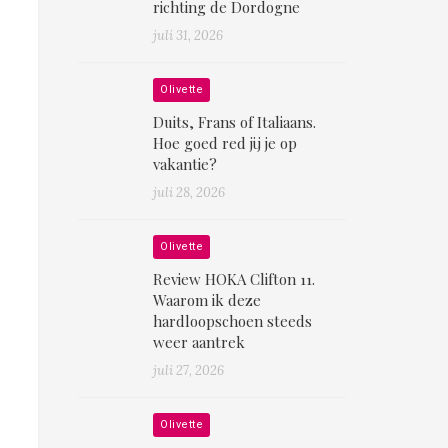
richting de Dordogne
juli 31, 2026
Olivette
Duits, Frans of Italiaans.
Hoe goed red jij je op
vakantie?
juli 28, 2026
Olivette
Review HOKA Clifton 11.
Waarom ik deze
hardloopschoen steeds
weer aantrek
juli 27, 2026
Olivette