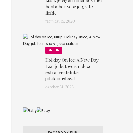
Maak je eigen lunchbox mét
bento box voor je grote
liefde
februari 15, 2020
Olivette
Holiday On Ice: A New Day
Laat je betoveren deze
extra feestelijke
jubileumshow!
oktober 31, 2023
FACEBOOK FUN