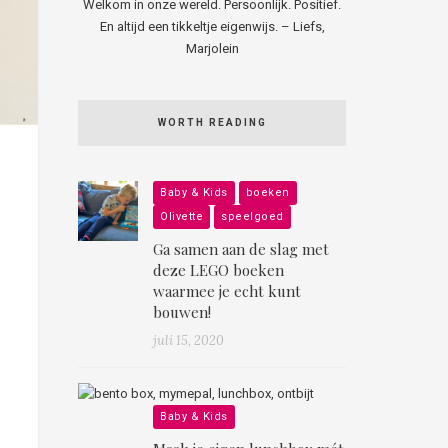
Welkom in onze wereld. Persoonlijk. Positief.
En altijd een tikkeltje eigenwijs. – Liefs,
Marjolein
WORTH READING
Baby & Kids
boeken
Olivette
speelgoed
Ga samen aan de slag met
deze LEGO boeken
waarmee je echt kunt
bouwen!
juli 15, 2020
Baby & Kids