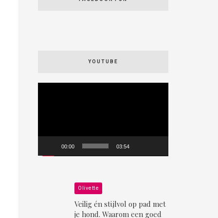
YOUTUBE
Videospeler
00:00
03:54
Olivette
Veilig én stijlvol op pad met
je hond. Waarom een goed