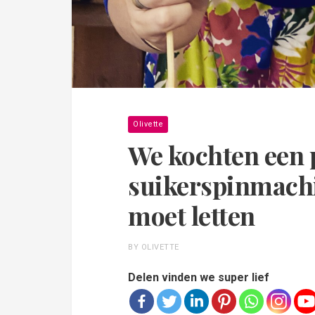
Olivette
We kochten een 
suikerspinmachin
moet letten
BY OLIVETTE
Delen vinden we super lief