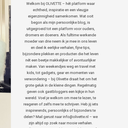
Welkom bij OLIVETTE – hét platform waar
echtheid, inspiratie en een vleugje
eigenzinnigheid samenkomen. Wat ooit
begon als mijn persoonlijke blog, is
uitgegroeid tot een platform voor ouders,
dromers en doeners. Als fulltime werkende
moeder van drie neem ik je mee in ons leven
en deel ik eerlijke verhalen, fijne tips,
bijzondere plekken en producten die het leven
nét een beetje makkelijker of avontuurlijker
maken. Van weekendjes weg en travel met
kids, tot gadgets, gear en momenten van
verwondering – bij Olivette draait het om het
grote geluk in de kleine dingen. Regelmatig
geven ook gastbloggers een kijkje in hun
wereld. Voel je welkom om mee te lezen, te
reageren of zelfs mee te schrijven. Heb jij iets
inspirerends, persoonlijks of bijzonders te
delen? Mail gerust naar info@olivette.nl – we
zijn altijd op zoek naar mooie verhalen.