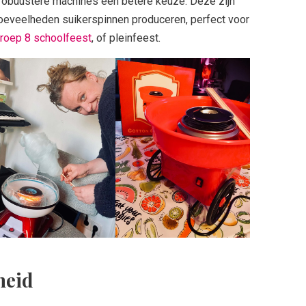
 robuustere machines een betere keuze. Deze zijn
hoeveelheden suikerspinnen produceren, perfect voor
roep 8 schoolfeest
, of pleinfeest.
heid