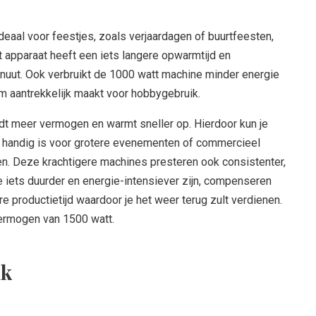
eaal voor feestjes, zoals verjaardagen of buurtfeesten,
t apparaat heeft een iets langere opwarmtijd en
inuut. Ook verbruikt de 1000 watt machine minder energie
m aantrekkelijk maakt voor hobbygebruik.
t meer vermogen en warmt sneller op. Hierdoor kun je
t handig is voor grotere evenementen of commercieel
en. Deze krachtigere machines presteren ook consistenter,
e iets duurder en energie-intensiever zijn, compenseren
re productietijd waardoor je het weer terug zult verdienen.
ermogen van 1500 watt.
ak