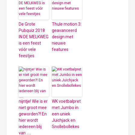
De Grote
Thule motion 3:
Pubquiz 2018
geavanceerd
IN DE MELKWEG
design met
is een feest
nieuwe
vóór vele
features
feestjes
nijntje! Wie is er
WK voetbalpret
niet groot mee
met Jumbo in
geworden?! En
een uniek
hier wordt
Juichjack en
iedereen blij
Snollebollekes
van …..