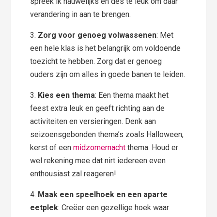
spreek ik nauwelijks en des te leuk om daar
verandering in aan te brengen.
3.
Zorg voor genoeg volwassenen
: Met
een hele klas is het belangrijk om voldoende
toezicht te hebben. Zorg dat er genoeg
ouders zijn om alles in goede banen te leiden.
3.
Kies een thema
: Een thema maakt het
feest extra leuk en geeft richting aan de
activiteiten en versieringen. Denk aan
seizoensgebonden thema’s zoals Halloween,
kerst of een
midzomernacht
thema. Houd er
wel rekening mee dat nirt iedereen even
enthousiast zal reageren!
4.
Maak een speelhoek en een aparte
eetplek
: Creëer een gezellige hoek waar