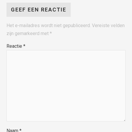
GEEF EEN REACTIE
Het e-mailadres wordt niet gepubliceerd.
Vereiste velden
zijn gemarkeerd met
*
Reactie
*
Naam
*