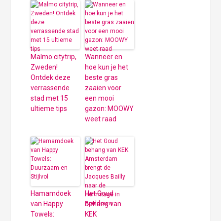
Malmo citytrip,
Wanneer en
Zweden!
hoe kun je het
Ontdek deze
beste gras
verrassende
zaaien voor
stad met 15
een mooi
ultieme tips
gazon: MOOWY
weet raad
Hamamdoek
Het Goud
van Happy
behang van
Towels:
KEK