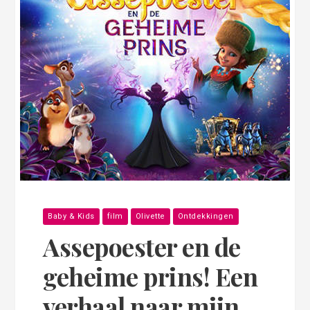
Baby & Kids
film
Olivette
Ontdekkingen
Assepoester en de
geheime prins! Een
verhaal naar mijn