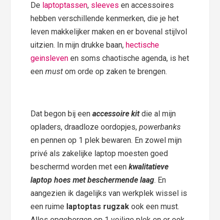
De
laptoptassen
,
sleeves
en accessoires
hebben verschillende kenmerken, die je het
leven makkelijker maken en er bovenal stijlvol
uitzien. In mijn drukke baan,
hectische
geinsleven
en soms chaotische agenda, is het
een
must
om orde op zaken te brengen.
Dat begon bij een
accessoire kit
die al mijn
opladers, draadloze oordopjes,
powerbanks
en pennen op 1 plek bewaren. En zowel mijn
privé als zakelijke laptop moesten goed
beschermd worden met een
kwalitatieve
laptop hoes met beschermende laag
. En
aangezien ik dagelijks van werkplek wissel is
een ruime
laptoptas rugzak
ook een must.
Alles opgeborgen op 1 veilige plek en er ook