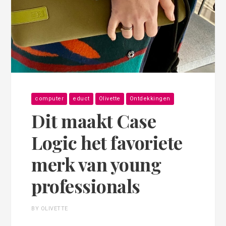
computer
educt
Olivette
Ontdekkingen
Dit maakt Case
Logic het favoriete
merk van young
professionals
BY OLIVETTE