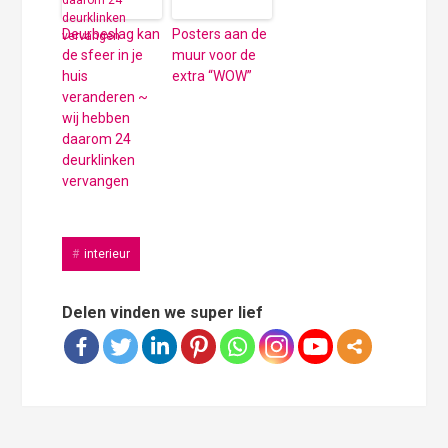
Deurbeslag kan
Posters aan de
de sfeer in je
muur voor de
huis
extra “WOW”
veranderen ~
wij hebben
daarom 24
deurklinken
vervangen
interieur
Delen vinden we super lief