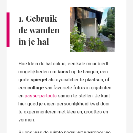
1. Gebruik
de wanden
in je hal
Hoe klein de hal ook is, een kale muur biedt
mogelijkheden om
kunst
op te hangen, een
grote
spiegel
als eyecatcher te plaatsen, of
een
collage
van favoriete foto’s in grijstinten
en
passe-partouts
samen te stellen. Je kunt
hier goed je eigen persoonlijkheid kwijt door
te experimenteren met kleuren, groottes en
vormen.
Bij ons was de ruimte nogal wit waardoor we