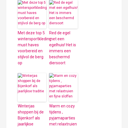
Met deze top 5
Red de egel
wintersportkleding
met een
must haves
egelhuis! Het is
voorbereid en
immers een
stijlvol de berg
beschermd
op
diersoort
Winterjas
Warm en cozy
shoppen bij de
tijdens ,
Bijenkorf als
pyjamaparties
jaarlijkse
met relaxtruien