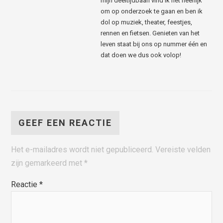
mijn deeltijdbaan vind ik het heerlijk
om op onderzoek te gaan en ben ik
dol op muziek, theater, feestjes,
rennen en fietsen. Genieten van het
leven staat bij ons op nummer één en
dat doen we dus ook volop!
GEEF EEN REACTIE
Het e-mailadres wordt niet gepubliceerd.
Vereiste velden
zijn gemarkeerd met
*
Reactie
*