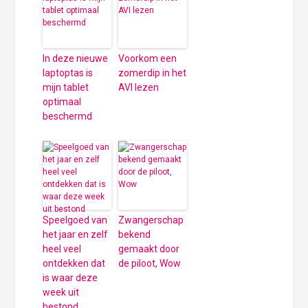
In deze nieuwe
Voorkom een
laptoptas is
zomerdip in het
mijn tablet
AVI lezen
optimaal
beschermd
Speelgoed van
Zwangerschap
het jaar en zelf
bekend
heel veel
gemaakt door
ontdekken dat
de piloot, Wow
is waar deze
week uit
bestond