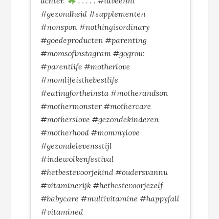
achter.
. . . . . #laveennl
#gezondheid #supplementen
#nonspon #nothingisordinary
#goedeproducten #parenting
#momsofinstagram #gogrow
#parentlife #motherlove
#momlifeisthebestlife
#eatingfortheinsta #motherandson
#mothermonster #mothercare
#motherslove #gezondekinderen
#motherhood #mommylove
#gezondelevensstijl
#indewolkenfestival
#hetbestevoorjekind #oudersvannu
#vitaminerijk #hetbestevoorjezelf
#babycare #multivitamine #happyfall
#vitamined