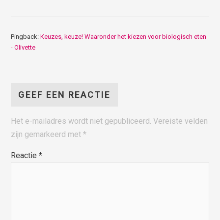
Pingback:
Keuzes, keuze! Waaronder het kiezen voor biologisch eten
- Olivette
GEEF EEN REACTIE
Het e-mailadres wordt niet gepubliceerd.
Vereiste velden
zijn gemarkeerd met
*
Reactie
*