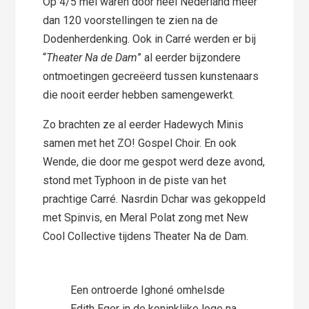
Op 4/5 mei waren door heel Nederland meer
dan 120 voorstellingen te zien na de
Dodenherdenking. Ook in Carré werden er bij
“
Theater Na de Dam
” al eerder bijzondere
ontmoetingen gecreëerd tussen kunstenaars
die nooit eerder hebben samengewerkt.
Zo brachten ze al eerder Hadewych Minis
samen met het ZO! Gospel Choir. En ook
Wende, die door me gespot werd deze avond,
stond met Typhoon in de piste van het
prachtige Carré. Nasrdin Dchar was gekoppeld
met Spinvis, en Meral Polat zong met New
Cool Collective tijdens Theater Na de Dam.
Een ontroerde Ighoné omhelsde
Edith Eger in de koninklijke loge na