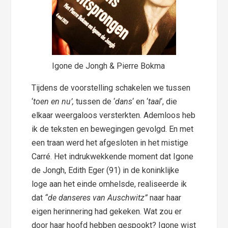
Igone de Jongh & Pierre Bokma
Tijdens de voorstelling schakelen we tussen
‘
toen en nu’,
tussen de ‘
dans
‘ en ‘
taal
‘, die
elkaar weergaloos versterkten. Ademloos heb
ik de teksten en bewegingen gevolgd. En met
een traan werd het afgesloten in het mistige
Carré. Het indrukwekkende moment dat Igone
de Jongh, Edith Eger (91) in de koninklijke
loge aan het einde omhelsde, realiseerde ik
dat
“de danseres van Auschwitz”
naar haar
eigen herinnering had gekeken. Wat zou er
door haar hoofd hebben gespookt? Igone wist