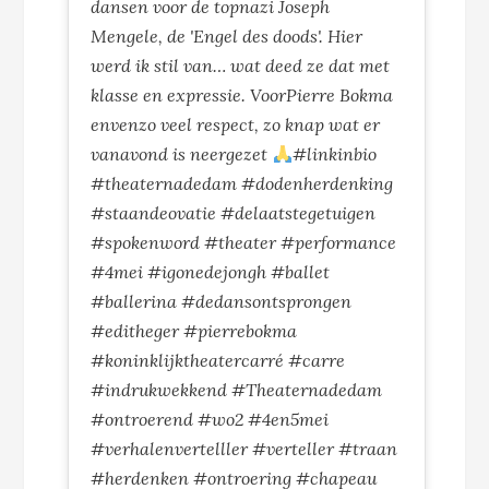
dansen voor de topnazi Joseph
Mengele, de 'Engel des doods'. Hier
werd ik stil van… wat deed ze dat met
klasse en expressie. VoorPierre Bokma
envenzo veel respect, zo knap wat er
vanavond is neergezet
#linkinbio
#theaternadedam #dodenherdenking
#staandeovatie #delaatstegetuigen
#spokenword #theater #performance
#4mei #igonedejongh #ballet
#ballerina #dedansontsprongen
#editheger #pierrebokma
#koninklijktheatercarré #carre
#indrukwekkend #Theaternadedam
#ontroerend #wo2 #4en5mei
#verhalenvertelller #verteller #traan
#herdenken #ontroering #chapeau