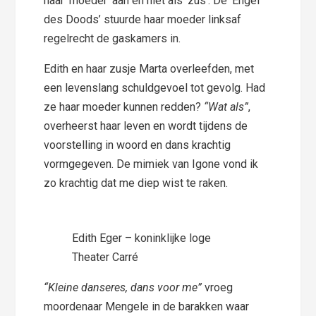
haar ‘moeder’ aan en niet als ‘zus’. De ‘Engel
des Doods’ stuurde haar moeder linksaf
regelrecht de gaskamers in.
Edith en haar zusje Marta overleefden, met
een levenslang schuldgevoel tot gevolg. Had
ze haar moeder kunnen redden?
“Wat als”
,
overheerst haar leven en wordt tijdens de
voorstelling in woord en dans krachtig
vormgegeven. De mimiek van Igone vond ik
zo krachtig dat me diep wist te raken.
Edith Eger – koninklijke loge
Theater Carré
“Kleine danseres, dans voor me”
vroeg
moordenaar Mengele in de barakken waar