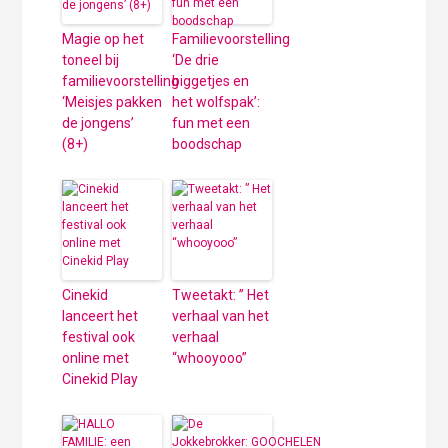
Magie op het
Familievoorstelling
toneel bij
‘De drie
familievoorstelling
biggetjes en
‘Meisjes pakken
het wolfspak’:
de jongens’
fun met een
(8+)
boodschap
Cinekid
Tweetakt: ” Het
lanceert het
verhaal van het
festival ook
verhaal
online met
“whooyooo”
Cinekid Play