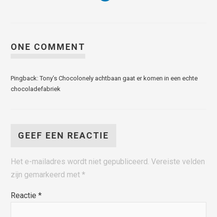
ONE COMMENT
Pingback: Tony’s Chocolonely achtbaan gaat er komen in een echte
chocoladefabriek
GEEF EEN REACTIE
Het e-mailadres wordt niet gepubliceerd.
Vereiste velden
zijn gemarkeerd met
*
Reactie
*