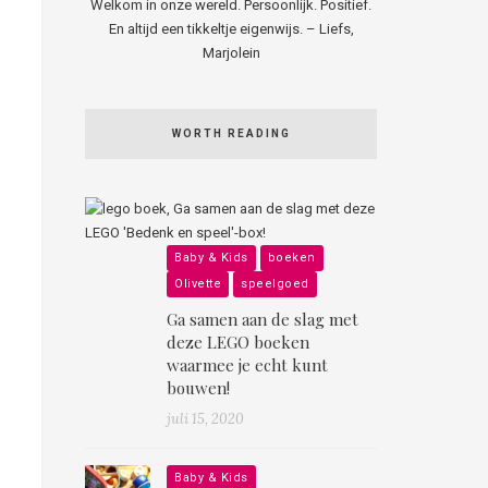
Welkom in onze wereld. Persoonlijk. Positief.
En altijd een tikkeltje eigenwijs. – Liefs,
Marjolein
WORTH READING
Baby & Kids
boeken
Olivette
speelgoed
Ga samen aan de slag met
deze LEGO boeken
waarmee je echt kunt
bouwen!
juli 15, 2020
Baby & Kids