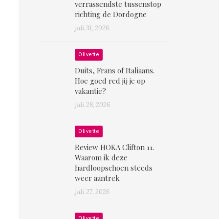
verrassendste tussenstop
richting de Dordogne
juli 31, 2026
Olivette
Duits, Frans of Italiaans.
Hoe goed red jij je op
vakantie?
juli 28, 2026
Olivette
Review HOKA Clifton 11.
Waarom ik deze
hardloopschoen steeds
weer aantrek
juli 27, 2026
Olivette