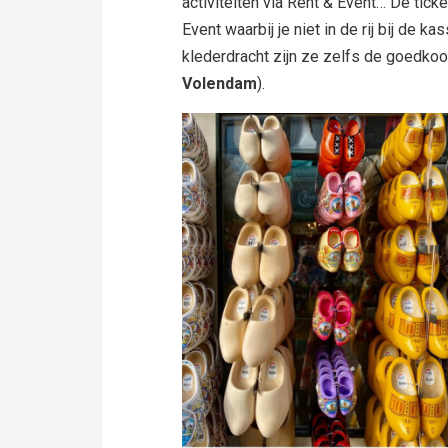
activiteiten via Rent & Event… De tick
Event waarbij je niet in de rij bij de ka
klederdracht zijn ze zelfs de goedko
Volendam
).