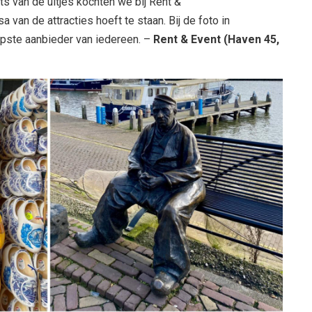
ets van de uitjes kochten we bij Rent &
ssa van de attracties hoeft te staan. Bij de foto in
opste aanbieder van iedereen. –
Rent & Event (Haven 45,