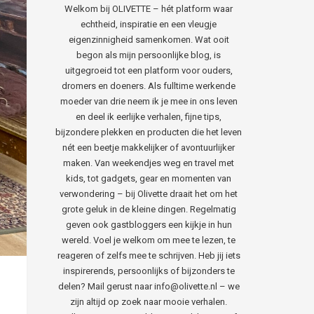
Welkom bij OLIVETTE – hét platform waar
echtheid, inspiratie en een vleugje
eigenzinnigheid samenkomen. Wat ooit
begon als mijn persoonlijke blog, is
uitgegroeid tot een platform voor ouders,
dromers en doeners. Als fulltime werkende
moeder van drie neem ik je mee in ons leven
en deel ik eerlijke verhalen, fijne tips,
bijzondere plekken en producten die het leven
nét een beetje makkelijker of avontuurlijker
maken. Van weekendjes weg en travel met
kids, tot gadgets, gear en momenten van
verwondering – bij Olivette draait het om het
grote geluk in de kleine dingen. Regelmatig
geven ook gastbloggers een kijkje in hun
wereld. Voel je welkom om mee te lezen, te
reageren of zelfs mee te schrijven. Heb jij iets
inspirerends, persoonlijks of bijzonders te
delen? Mail gerust naar info@olivette.nl – we
zijn altijd op zoek naar mooie verhalen.