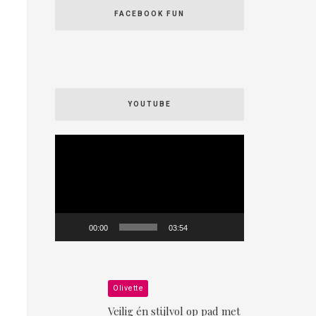
FACEBOOK FUN
YOUTUBE
Videospeler
00:00
03:54
Olivette
Veilig én stijlvol op pad met