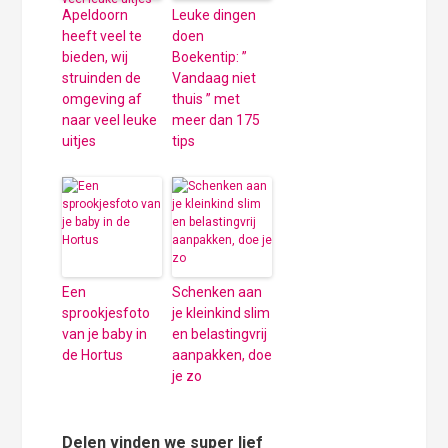
Apeldoorn
Leuke dingen
heeft veel te
doen
bieden, wij
Boekentip: ”
struinden de
Vandaag niet
omgeving af
thuis ” met
naar veel leuke
meer dan 175
uitjes
tips
Een
Schenken aan
sprookjesfoto
je kleinkind slim
van je baby in
en belastingvrij
de Hortus
aanpakken, doe
je zo
Delen vinden we super lief