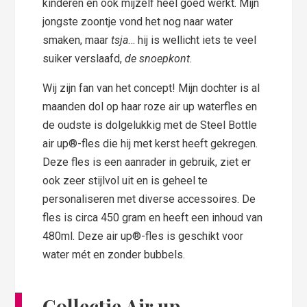
kinderen en ook mijzelf heel goed werkt. Mijn
jongste zoontje vond het nog naar water
smaken, maar
tsja
… hij is wellicht iets te veel
suiker verslaafd,
de snoepkont.
Wij zijn fan van het concept! Mijn dochter is al
maanden dol op haar roze air up waterfles en
de oudste is dolgelukkig met de Steel Bottle
air up®-fles die hij met kerst heeft gekregen.
Deze fles is een aanrader in gebruik, ziet er
ook zeer stijlvol uit en is geheel te
personaliseren met diverse accessoires. De
fles is circa 450 gram en heeft een inhoud van
480ml. Deze air up®-fles is geschikt voor
water mét en zonder bubbels.
Collectie Air up