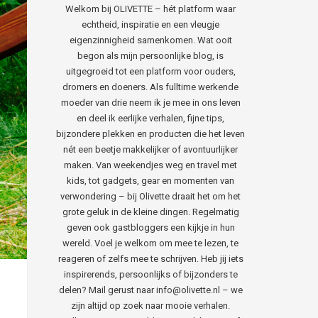
Welkom bij OLIVETTE – hét platform waar
echtheid, inspiratie en een vleugje
eigenzinnigheid samenkomen. Wat ooit
begon als mijn persoonlijke blog, is
uitgegroeid tot een platform voor ouders,
dromers en doeners. Als fulltime werkende
moeder van drie neem ik je mee in ons leven
en deel ik eerlijke verhalen, fijne tips,
bijzondere plekken en producten die het leven
nét een beetje makkelijker of avontuurlijker
maken. Van weekendjes weg en travel met
kids, tot gadgets, gear en momenten van
verwondering – bij Olivette draait het om het
grote geluk in de kleine dingen. Regelmatig
geven ook gastbloggers een kijkje in hun
wereld. Voel je welkom om mee te lezen, te
reageren of zelfs mee te schrijven. Heb jij iets
inspirerends, persoonlijks of bijzonders te
delen? Mail gerust naar info@olivette.nl – we
zijn altijd op zoek naar mooie verhalen.