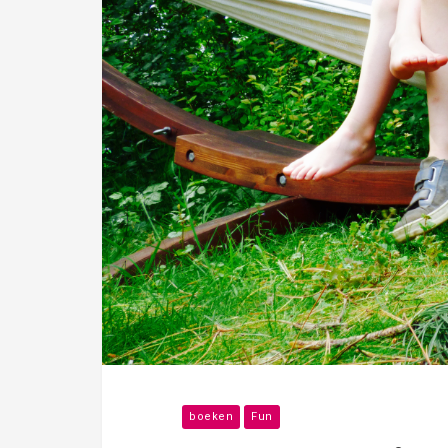
boeken
Fun