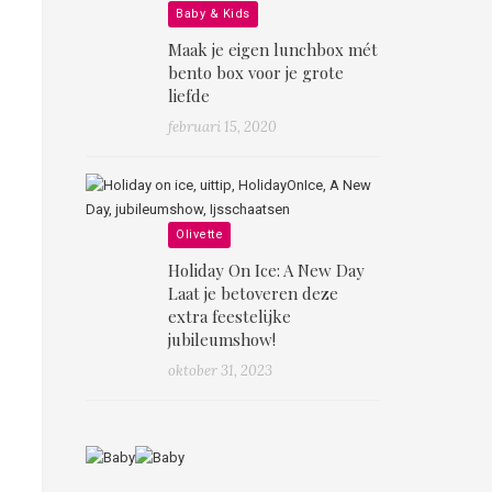
Baby & Kids
Maak je eigen lunchbox mét
bento box voor je grote
liefde
februari 15, 2020
Olivette
Holiday On Ice: A New Day
Laat je betoveren deze
extra feestelijke
jubileumshow!
oktober 31, 2023