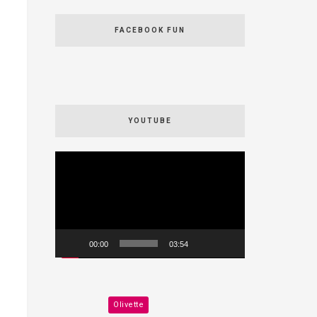
FACEBOOK FUN
YOUTUBE
Videospeler
00:00
03:54
Olivette