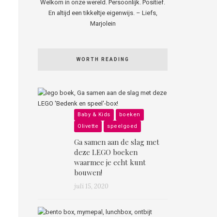
Welkom in onze wereld. Persoonlijk. Positief.
En altijd een tikkeltje eigenwijs. – Liefs,
Marjolein
WORTH READING
Baby & Kids
boeken
Olivette
speelgoed
Ga samen aan de slag met
deze LEGO boeken
waarmee je echt kunt
bouwen!
juli 15, 2020