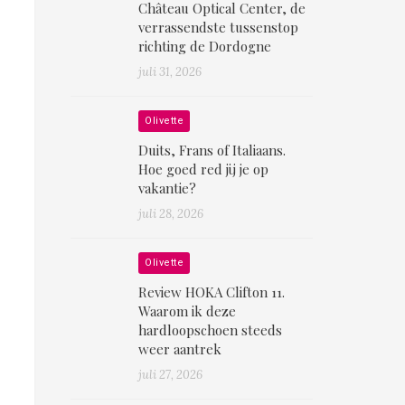
Château Optical Center, de
verrassendste tussenstop
richting de Dordogne
juli 31, 2026
Olivette
Duits, Frans of Italiaans.
Hoe goed red jij je op
vakantie?
juli 28, 2026
Olivette
Review HOKA Clifton 11.
Waarom ik deze
hardloopschoen steeds
weer aantrek
juli 27, 2026