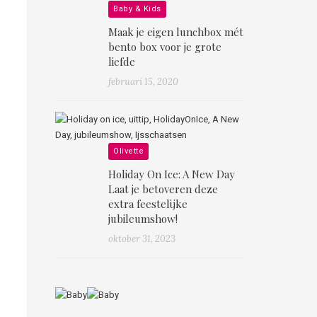
Baby & Kids
Maak je eigen lunchbox mét
bento box voor je grote
liefde
februari 15, 2020
Olivette
Holiday On Ice: A New Day
Laat je betoveren deze
extra feestelijke
jubileumshow!
oktober 31, 2023