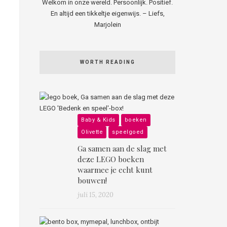
Welkom in onze wereld. Persoonlijk. Positief.
En altijd een tikkeltje eigenwijs. – Liefs,
Marjolein
WORTH READING
Baby & Kids
boeken
Olivette
speelgoed
Ga samen aan de slag met
deze LEGO boeken
waarmee je echt kunt
bouwen!
juli 15, 2020