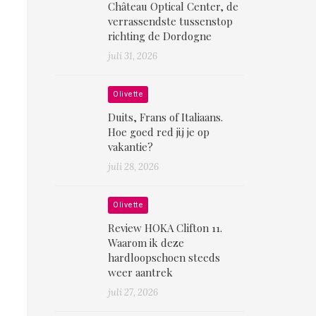
Château Optical Center, de
verrassendste tussenstop
richting de Dordogne
juli 31, 2026
Olivette
Duits, Frans of Italiaans.
Hoe goed red jij je op
vakantie?
juli 28, 2026
Olivette
Review HOKA Clifton 11.
Waarom ik deze
hardloopschoen steeds
weer aantrek
juli 27, 2026