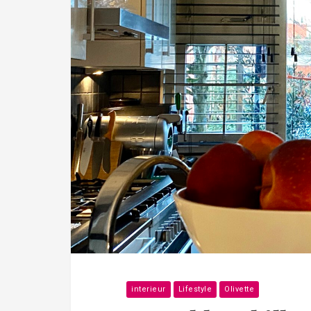
interieur
Lifestyle
Olivette