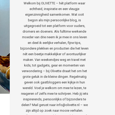
Welkom bij OLIVETTE – hét platform waar
echtheid, inspiratie en een vleugje
eigenzinnigheid samenkomen. Wat ooit
begon als mijn persoonlijke blog, is
uitgegroeid tot een platform voor ouders,
dromers en doeners. Als fulltime werkende
moeder van drie neem ik je mee in ons leven
en deel ik eerlijke verhalen, fijne tips,
bijzondere plekken en producten die het leven
nét een beetje makkelijker of avontuurlijker
maken. Van weekendjes weg en travel met
kids, tot gadgets, gear en momenten van
verwondering – bij Olivette draait het om het
grote geluk in de kleine dingen. Regelmatig
geven ook gastbloggers een kijkje in hun
wereld. Voel je welkom om mee te lezen, te
reageren of zelfs mee te schrijven. Heb jij iets
inspirerends, persoonlijks of bijzonders te
delen? Mail gerust naar info@olivette.nl – we
zijn altijd op zoek naar mooie verhalen.