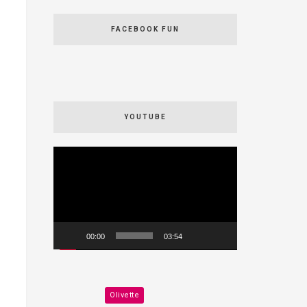
FACEBOOK FUN
YOUTUBE
Videospeler
00:00
03:54
Olivette