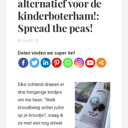
alternatief voor de
kinderboterham!:
Spread the peas!
BY OLIVETTE
Delen vinden we super lief
Elke ochtend draaien er
drie hongerige kindjes
om me heen. “W
elk
broodbeleg willen jullie
op je broodje
?, vraag ik
ze met een nog ietwat