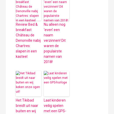
Review Bed &
Nu alleen nog
breakfast
‘even’ een
Château de
naam
Denonville nabij
verzinnen! Dit
Chartres:
waren de
slapen in een
populairste
kasteel
namen van
2018!
Het Tikibad
Laat kinderen
breidt uit naar
veilig spelen
buiten en wij
met een GPS-