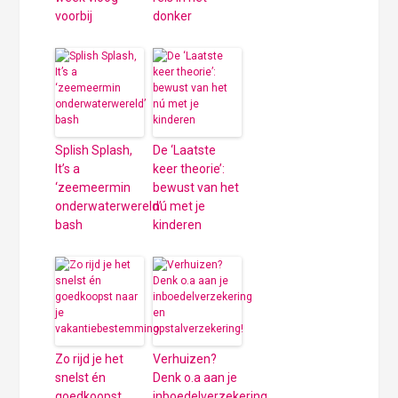
voorbij
donker
Splish Splash,
De ‘Laatste
It’s a
keer theorie’:
‘zeemeermin
bewust van het
onderwaterwereld’
nú met je
bash
kinderen
Zo rijd je het
Verhuizen?
snelst én
Denk o.a aan je
goedkoopst
inboedelverzekering