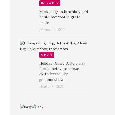
Baby & Kids
Maak je eigen lunchbox mét
bento box voor je grote
liefde
februari 15, 2020
Olivette
Holiday On Ice: A New Day
Laat je betoveren deze
extra feestelijke
jubileumshow!
oktober 31, 2023