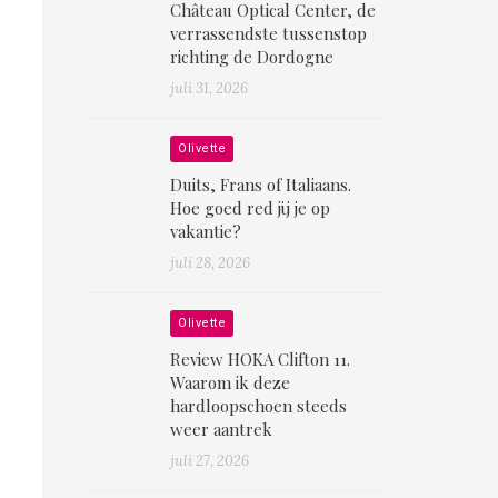
Château Optical Center, de
verrassendste tussenstop
richting de Dordogne
juli 31, 2026
Olivette
Duits, Frans of Italiaans.
Hoe goed red jij je op
vakantie?
juli 28, 2026
Olivette
Review HOKA Clifton 11.
Waarom ik deze
hardloopschoen steeds
weer aantrek
juli 27, 2026