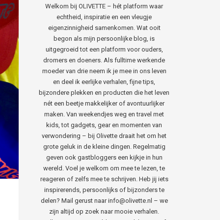
Welkom bij OLIVETTE – hét platform waar
echtheid, inspiratie en een vleugje
eigenzinnigheid samenkomen. Wat ooit
begon als mijn persoonlijke blog, is
uitgegroeid tot een platform voor ouders,
dromers en doeners. Als fulltime werkende
moeder van drie neem ik je mee in ons leven
en deel ik eerlijke verhalen, fijne tips,
bijzondere plekken en producten die het leven
nét een beetje makkelijker of avontuurlijker
maken. Van weekendjes weg en travel met
kids, tot gadgets, gear en momenten van
verwondering – bij Olivette draait het om het
grote geluk in de kleine dingen. Regelmatig
geven ook gastbloggers een kijkje in hun
wereld. Voel je welkom om mee te lezen, te
reageren of zelfs mee te schrijven. Heb jij iets
inspirerends, persoonlijks of bijzonders te
delen? Mail gerust naar info@olivette.nl – we
zijn altijd op zoek naar mooie verhalen.