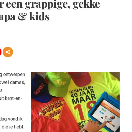
r een grappige, gekke
papa & kids
ing ontwerpen
zowel dames,
ns
it kant-en-
rdag vond ik
die je hebt.