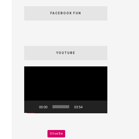
FACEBOOK FUN
YOUTUBE
Videospeler
00:00
03:54
Olivette