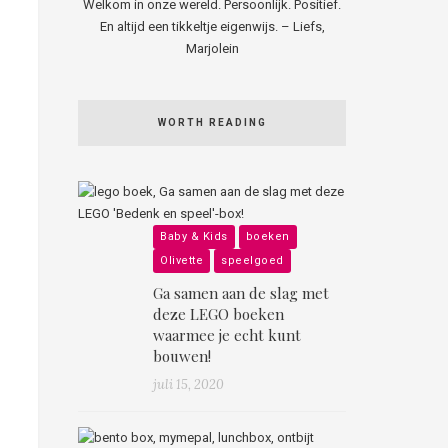
Welkom in onze wereld. Persoonlijk. Positief.
En altijd een tikkeltje eigenwijs. – Liefs,
Marjolein
WORTH READING
Baby & Kids
boeken
Olivette
speelgoed
Ga samen aan de slag met
deze LEGO boeken
waarmee je echt kunt
bouwen!
juli 15, 2020