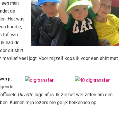
r een man,
omdat de
den. Het was
een hoodie,
s tof, van
 Ik had de
or dit shirt
n manlief veel jogt. Voor mijzelf koos ik voor een shirt met
werp,
olgende
 officiële
Olivette
logo af is. Ik zie het wel zitten om een
ebben. Kunnen mijn lezers me gelijk herkennen op