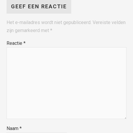
GEEF EEN REACTIE
Het e-mailadres wordt niet gepubliceerd.
Vereiste velden
zijn gemarkeerd met
*
Reactie
*
Naam
*