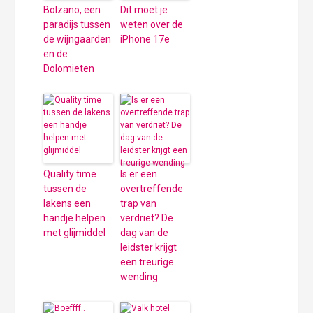
Bolzano, een
Dit moet je
paradijs tussen
weten over de
de wijngaarden
iPhone 17e
en de
Dolomieten
Quality time
Is er een
tussen de
overtreffende
lakens een
trap van
handje helpen
verdriet? De
met glijmiddel
dag van de
leidster krijgt
een treurige
wending