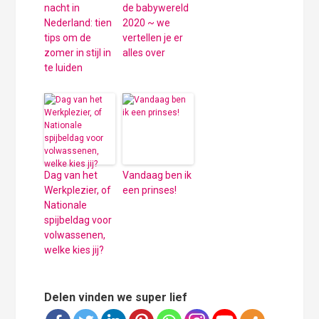
nacht in
de babywereld
Nederland: tien
2020 ~ we
tips om de
vertellen je er
zomer in stijl in
alles over
te luiden
Dag van het
Vandaag ben ik
Werkplezier, of
een prinses!
Nationale
spijbeldag voor
volwassenen,
welke kies jij?
Delen vinden we super lief