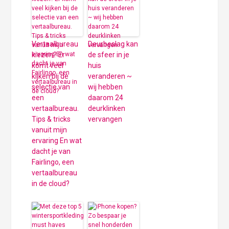
Vertaalbureau
Deurbeslag kan
kiezen? Er
de sfeer in je
komt veel
huis
kijken bij de
veranderen ~
selectie van
wij hebben
een
daarom 24
vertaalbureau.
deurklinken
Tips & tricks
vervangen
vanuit mijn
ervaring En wat
dacht je van
Fairlingo, een
vertaalbureau
in de cloud?