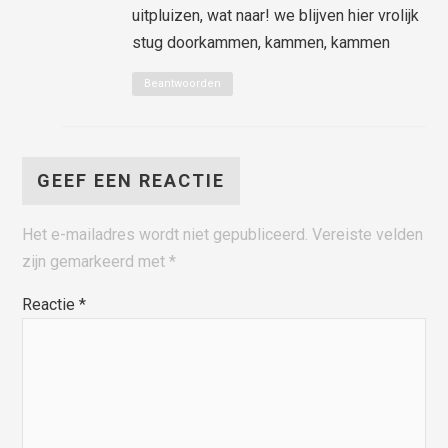
uitpluizen, wat naar! we blijven hier vrolijk
stug doorkammen, kammen, kammen
Beantwoorden
GEEF EEN REACTIE
Het e-mailadres wordt niet gepubliceerd.
Vereiste velden
zijn gemarkeerd met
*
Reactie
*