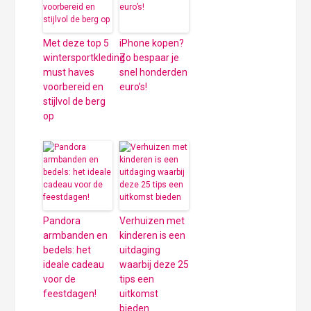
Met deze top 5
iPhone kopen?
wintersportkleding
Zo bespaar je
must haves
snel honderden
voorbereid en
euro’s!
stijlvol de berg
op
Pandora
Verhuizen met
armbanden en
kinderen is een
bedels: het
uitdaging
ideale cadeau
waarbij deze 25
voor de
tips een
feestdagen!
uitkomst
bieden