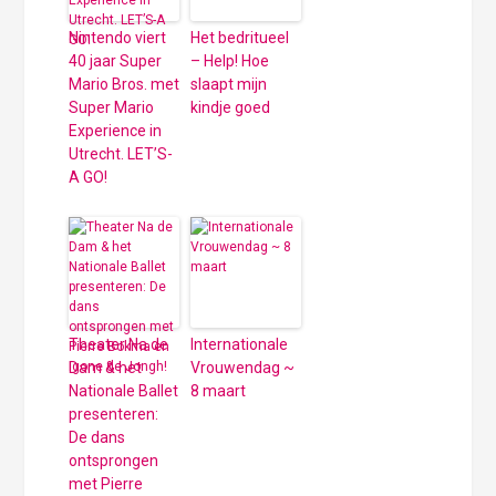
Nintendo viert
Het bedritueel
40 jaar Super
– Help! Hoe
Mario Bros. met
slaapt mijn
Super Mario
kindje goed
Experience in
Utrecht. LET’S-
A GO!
Theater Na de
Internationale
Dam & het
Vrouwendag ~
Nationale Ballet
8 maart
presenteren:
De dans
ontsprongen
met Pierre