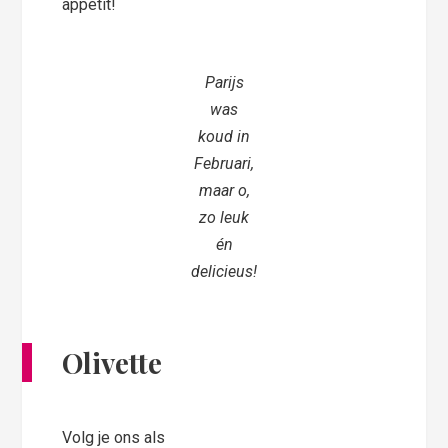
appétit!
Parijs
was
koud in
Februari,
maar o,
zo leuk
én
delicieus!
Olivette
Volg je ons als