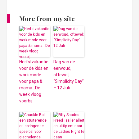
More from my site
Herfstvakantie
Dag van de
voor de kids en
eenvoud,
work mode
oftewel;
voor papa &
“Simplicity Day”
mama…De
– 12 Juli
week vloog
voorbij