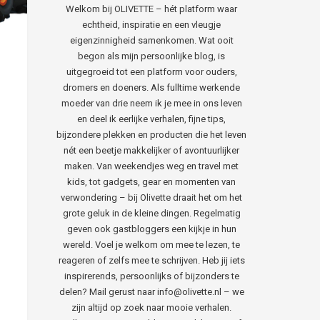
Welkom bij OLIVETTE – hét platform waar
echtheid, inspiratie en een vleugje
eigenzinnigheid samenkomen. Wat ooit
begon als mijn persoonlijke blog, is
uitgegroeid tot een platform voor ouders,
dromers en doeners. Als fulltime werkende
moeder van drie neem ik je mee in ons leven
en deel ik eerlijke verhalen, fijne tips,
bijzondere plekken en producten die het leven
nét een beetje makkelijker of avontuurlijker
maken. Van weekendjes weg en travel met
kids, tot gadgets, gear en momenten van
verwondering – bij Olivette draait het om het
grote geluk in de kleine dingen. Regelmatig
geven ook gastbloggers een kijkje in hun
wereld. Voel je welkom om mee te lezen, te
reageren of zelfs mee te schrijven. Heb jij iets
inspirerends, persoonlijks of bijzonders te
delen? Mail gerust naar info@olivette.nl – we
zijn altijd op zoek naar mooie verhalen.