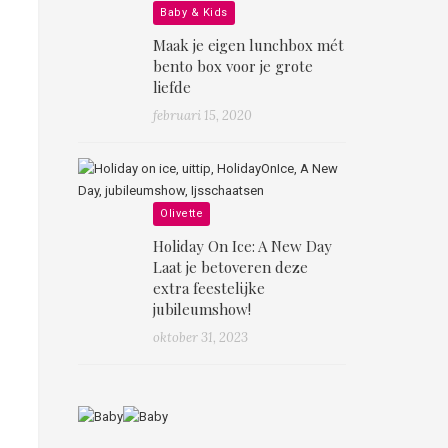
Baby & Kids
Maak je eigen lunchbox mét
bento box voor je grote
liefde
februari 15, 2020
Olivette
Holiday On Ice: A New Day
Laat je betoveren deze
extra feestelijke
jubileumshow!
oktober 31, 2023