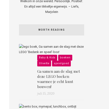
Welkom in onze wereld. Persoonlijk. Positief.
En altijd een tikkeltje eigenwijs. – Liefs,
Marjolein
WORTH READING
Baby & Kids
boeken
Olivette
speelgoed
Ga samen aan de slag met
deze LEGO boeken
waarmee je echt kunt
bouwen!
juli 15, 2020