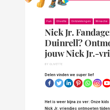
Fun
Olivette
Ontdekkingen
Winactie
Nick Jr. Fandage
Duinrell? Ontm
jouw Nick Jr.-vr
BY OLIVETTE
Delen vinden we super lief
Het is weer bijna zo ver: Onze kid
Nick Jr. vriendjes ontmoeten tijde