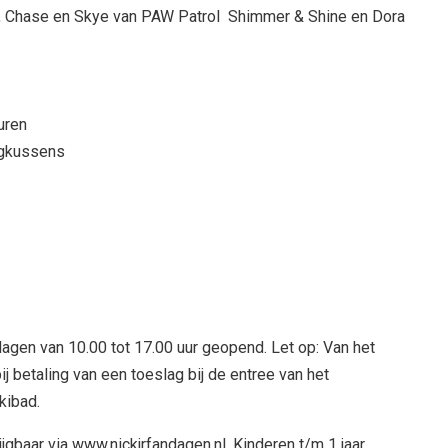
l, Chase en Skye van PAW Patrol Shimmer & Shine en Dora
uren
ingkussens
dagen van 10.00 tot 17.00 uur geopend. Let op: Van het
 betaling van een toeslag bij de entree van het
ikibad.
jgbaar via www.nickjrfandagen.nl. Kinderen t/m 1 jaar