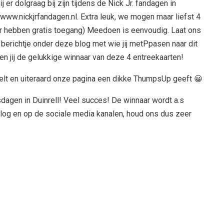
jij er dolgraag bij zijn tijdens de Nick Jr. fandagen in
a www.nickjrfandagen.nl. Extra leuk, we mogen maar liefst 4
ar hebben gratis toegang) Meedoen is eenvoudig. Laat ons
 berichtje onder deze blog met wie jij metPpasen naar dit
n jij de gelukkige winnaar van deze 4 entreekaarten!
deelt en uiteraard onze pagina een dikke ThumpsUp geeft 😀
sdagen in Duinrell! Veel succes! De winnaar wordt a.s
og en op de sociale media kanalen, houd ons dus zeer