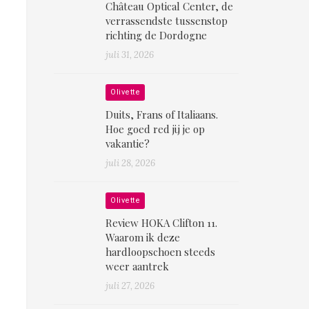
Château Optical Center, de
verrassendste tussenstop
richting de Dordogne
juli 31, 2026
Olivette
Duits, Frans of Italiaans.
Hoe goed red jij je op
vakantie?
juli 28, 2026
Olivette
Review HOKA Clifton 11.
Waarom ik deze
hardloopschoen steeds
weer aantrek
juli 27, 2026