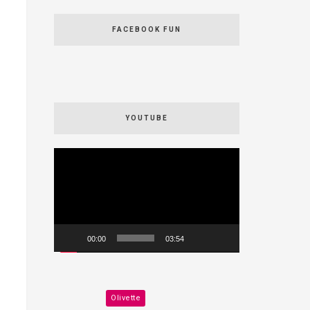
FACEBOOK FUN
YOUTUBE
Videospeler
00:00
03:54
Olivette