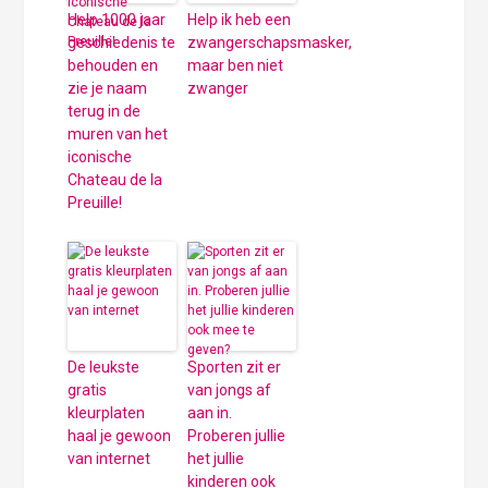
Help 1000 jaar
Help ik heb een
geschiedenis te
zwangerschapsmasker,
behouden en
maar ben niet
zie je naam
zwanger
terug in de
muren van het
iconische
Chateau de la
Preuille!
De leukste
Sporten zit er
gratis
van jongs af
kleurplaten
aan in.
haal je gewoon
Proberen jullie
van internet
het jullie
kinderen ook