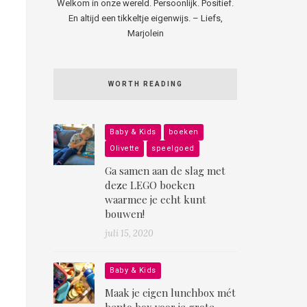
Welkom in onze wereld. Persoonlijk. Positief.
En altijd een tikkeltje eigenwijs. – Liefs,
Marjolein
WORTH READING
Baby & Kids
boeken
Olivette
speelgoed
Ga samen aan de slag met
deze LEGO boeken
waarmee je echt kunt
bouwen!
juli 15, 2020
Baby & Kids
Maak je eigen lunchbox mét
bento box voor je grote