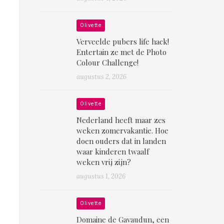
Olivette
Verveelde pubers life hack!
Entertain ze met de Photo
Colour Challenge!
augustus 2, 2026
Olivette
Nederland heeft maar zes
weken zomervakantie. Hoe
doen ouders dat in landen
waar kinderen twaalf
weken vrij zijn?
augustus 1, 2026
Olivette
Domaine de Gavaudun, een