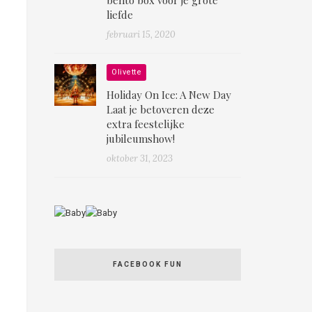
liefde
februari 15, 2020
Olivette
Holiday On Ice: A New Day
Laat je betoveren deze
extra feestelijke
jubileumshow!
oktober 31, 2023
FACEBOOK FUN