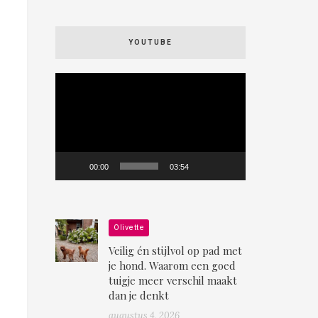
YOUTUBE
Videospeler
00:00
03:54
Olivette
Veilig én stijlvol op pad met
je hond. Waarom een goed
tuigje meer verschil maakt
dan je denkt
augustus 4, 2026