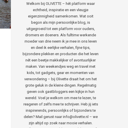
Welkom bij OLIVETTE – hét platform waar
echtheid, inspiratie en een vleugje
eigenzinnigheid samenkomen. Wat ooit
begon als mijn persoonlijke blog, is
uitgegroeid tot een platform voor ouders,
dromers en doeners. Als fulltime werkende
moeder van drie neem ik je mee in ons leven
en deel ik eerlijke verhalen, fijne tips,
bijzondere plekken en producten die het leven
nét een beetje makkelijker of avontuurlijker
maken. Van weekendjes weg en travel met
kids, tot gadgets, gear en momenten van
verwondering – bij Olivette draait het om het
grote geluk in de kleine dingen. Regelmatig
geven ook gastbloggers een kijkje in hun
wereld. Voel je welkom om mee te lezen, te
reageren of zelfs mee te schrijven. Heb jij iets
inspirerends, persoonlijks of bijzonders te
delen? Mail gerust naar info@olivette.nl – we
zijn altijd op zoek naar mooie verhalen.