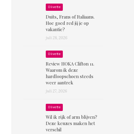
Olivette
Duits, Frans of Italiaans.
Hoe goed red jij je op
vakantie?
juli 28, 2026
Olivette
Review HOKA Clifton 11.
Waarom ik deze
hardloopschoen steeds
weer aantrek
juli 27, 2026
Olivette
Wil ik rijk of arm blijven?
Deze keuzes maken het
verschil