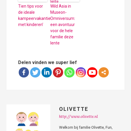
Tien tips voor
Wild Asia in
de ideale
Museon-
kampeervakantie
Omniversum:
met kinderen’
een avontuur
voor de hele
familie deze
lente
Delen vinden we super lief
OLIVETTE
http://www.olivette.nl
Welkom bij familie Olivette, Fun,