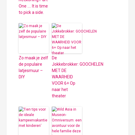
One …. It is time
to pick a side.
Zo maak je zelf
De
de populaire
Jokkebrokker: GOOCHELEN
latjesmuur –
MET DE
DIY
WAARHEID
VOOR 6+ Op
naar het
theater