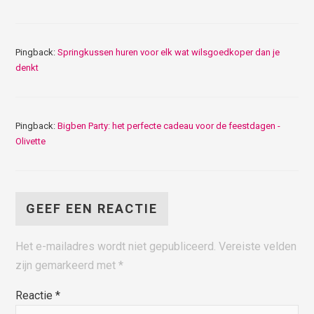
Pingback:
Springkussen huren voor elk wat wilsgoedkoper dan je
denkt
Pingback:
Bigben Party: het perfecte cadeau voor de feestdagen -
Olivette
GEEF EEN REACTIE
Het e-mailadres wordt niet gepubliceerd.
Vereiste velden
zijn gemarkeerd met
*
Reactie
*