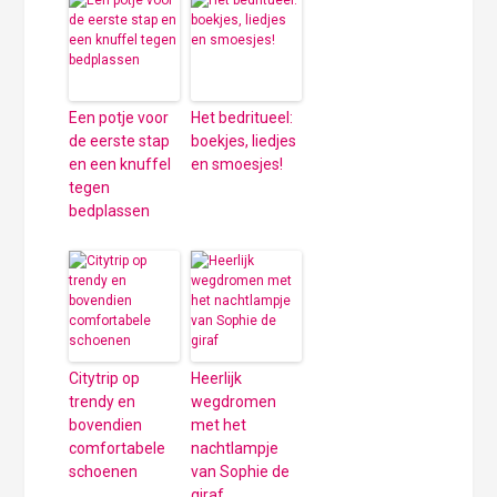
Een potje voor
Het bedritueel:
de eerste stap
boekjes, liedjes
en een knuffel
en smoesjes!
tegen
bedplassen
Citytrip op
Heerlijk
trendy en
wegdromen
bovendien
met het
comfortabele
nachtlampje
schoenen
van Sophie de
giraf