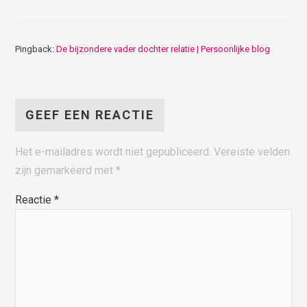
Pingback:
De bijzondere vader dochter relatie | Persoonlijke blog
GEEF EEN REACTIE
Het e-mailadres wordt niet gepubliceerd.
Vereiste velden
zijn gemarkeerd met
*
Reactie
*