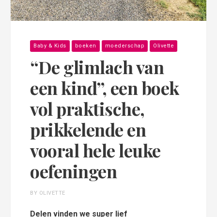
Baby & Kids
boeken
moederschap
Olivette
“De glimlach van
een kind”, een boek
vol praktische,
prikkelende en
vooral hele leuke
oefeningen
BY OLIVETTE
Delen vinden we super lief