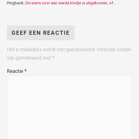
Pingback:
De wens voor een vierde kindje is uitgekomen, of...
GEEF EEN REACTIE
Het e-mailadres wordt niet gepubliceerd.
Vereiste velden
zijn gemarkeerd met
*
Reactie
*