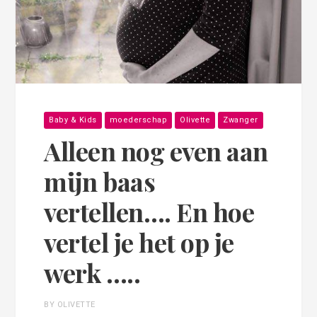
Baby & Kids
moederschap
Olivette
Zwanger
Alleen nog even aan
mijn baas
vertellen…. En hoe
vertel je het op je
werk …..
BY OLIVETTE