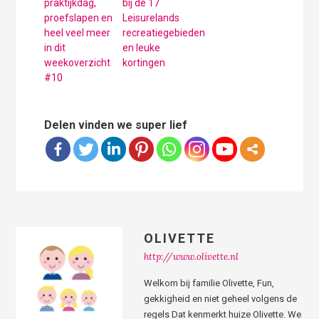
praktijkdag,
bij de 17
proefslapen en
Leisurelands
heel veel meer
recreatiegebieden
in dit
en leuke
weekoverzicht
kortingen
#10
Delen vinden we super lief
OLIVETTE
http://www.olivette.nl
Welkom bij familie Olivette, Fun,
gekkigheid en niet geheel volgens de
regels Dat kenmerkt huize Olivette. We