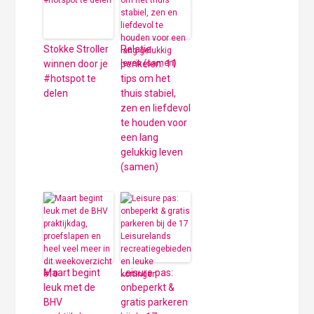
Stokke Stroller
Relatie
winnen door je
perikelen: 11
#hotspot te
tips om het
delen
thuis stabiel,
zen en liefdevol
te houden voor
een lang
gelukkig leven
(samen)
Maart begint
Leisure pas:
leuk met de
onbeperkt &
BHV
gratis parkeren