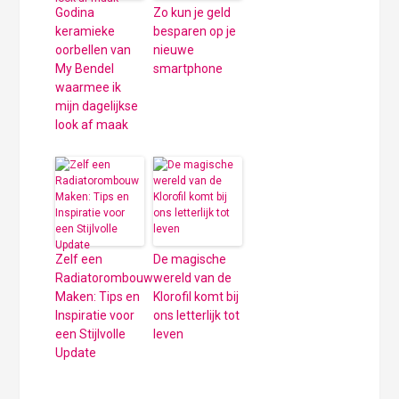
Godina
Zo kun je geld
keramieke
besparen op je
oorbellen van
nieuwe
My Bendel
smartphone
waarmee ik
mijn dagelijkse
look af maak
Zelf een
De magische
Radiatorombouw
wereld van de
Maken: Tips en
Klorofil komt bij
Inspiratie voor
ons letterlijk tot
een Stijlvolle
leven
Update