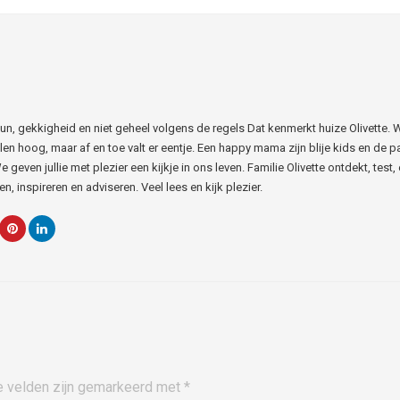
 Fun, gekkigheid en niet geheel volgens de regels Dat kenmerkt huize Olivette. 
len hoog, maar af en toe valt er eentje. Een happy mama zijn blije kids en de p
e geven jullie met plezier een kijkje in ons leven. Familie Olivette ontdekt, test, 
n, inspireren en adviseren. Veel lees en kijk plezier.
e velden zijn gemarkeerd met
*