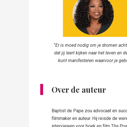
“
Er is moed nodig om je dromen achte
dat jij leert kijken naar het leven en
kunt manifesteren waarvoor je geb
Over de auteur
Baptist de Pape zou advocaat en succ
filmmaker en auteur. Hij reisde de we
interviewen voor boek en film T
he Pow