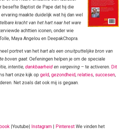
 besefte Baptist de Pape dat hij die
 ervaring maakte duidelijk wat hij dan wel
telbare kracht van het hart naar het ware
nterviewde achttien iconen, onder wie
t Tolle, Maya Angelou en DeepakChopra.
neel portret van het
hart als een onuitputtelijke bron van
 te boven gaat
. Oefeningen helpen je om de speciale
tie, intentie,
dankbaarheid
en vergeving
– te activeren.
Dit
ns hart onze kijk op
geld
,
gezondheid
,
relaties
,
succesen
,
eren. Net zoals dat ook mij is gegaan.
book
|Youtube|
Instagram
|
Pinterest
We vinden het