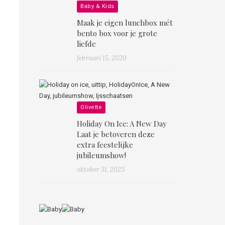
Baby & Kids
Maak je eigen lunchbox mét
bento box voor je grote
liefde
februari 15, 2020
Olivette
Holiday On Ice: A New Day
Laat je betoveren deze
extra feestelijke
jubileumshow!
oktober 31, 2023