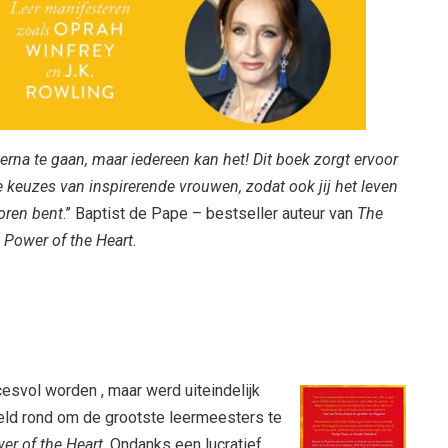
rna te gaan, maar iedereen kan het! Dit boek zorgt ervoor
 de keuzes van inspirerende vrouwen, zodat ook jij het leven
oren bent
.” Baptist de Pape – bestseller auteur van
The
Power of the Heart.
esvol worden , maar werd uiteindelijk
reld rond om de grootste leermeesters te
er of the Heart
. Ondanks een lucratief