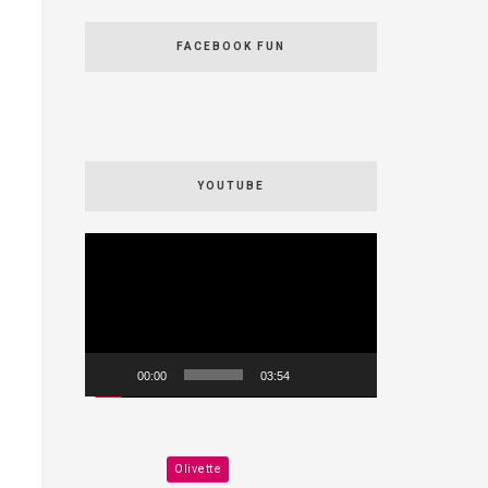
FACEBOOK FUN
YOUTUBE
Videospeler
00:00
03:54
Olivette