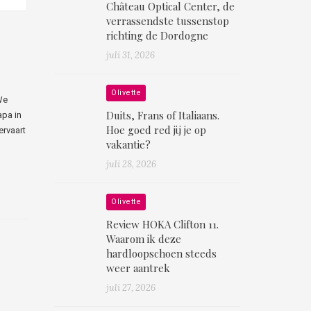
Château Optical Center, de
verrassendste tussenstop
richting de Dordogne
juli 31, 2026
Olivette
We
Duits, Frans of Italiaans.
apa in
Hoe goed red jij je op
ervaart
vakantie?
juli 28, 2026
Olivette
Review HOKA Clifton 11.
Waarom ik deze
hardloopschoen steeds
weer aantrek
juli 27, 2026