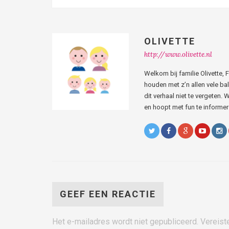
OLIVETTE
http://www.olivette.nl
Welkom bij familie Olivette,
houden met z’n allen vele bal
dit verhaal niet te vergeten. W
en hoopt met fun te informere
GEEF EEN REACTIE
Het e-mailadres wordt niet gepubliceerd.
Vereist