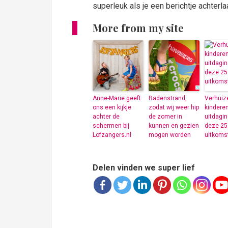
superleuk als je een berichtje achterla
More from my site
Anne-Marie geeft
Badenstrand,
Verhuiz
ons een kijkje
zodat wij weer hip
kinderen
achter de
de zomer in
uitdagin
schermen bij
kunnen en gezien
deze 25 
Lofzangers.nl
mogen worden
uitkoms
Delen vinden we super lief