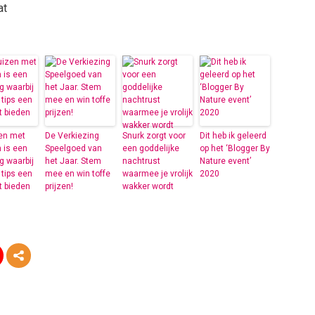
at
en met
De Verkiezing
Snurk zorgt voor
Dit heb ik geleerd
 is een
Speelgoed van
een goddelijke
op het ‘Blogger By
g waarbij
het Jaar. Stem
nachtrust
Nature event’
tips een
mee en win toffe
waarmee je vrolijk
2020
t bieden
prijzen!
wakker wordt