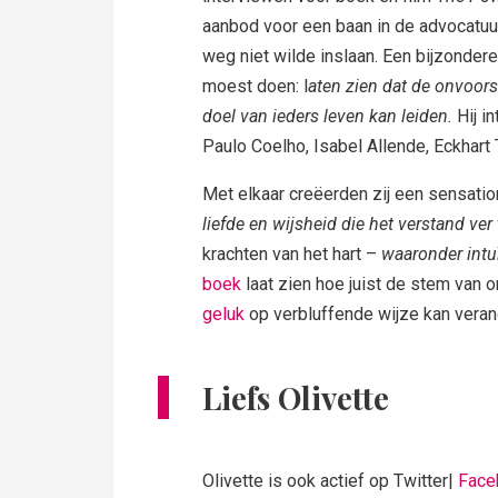
aanbod voor een baan in de advocatuur
weg niet wilde inslaan. Een bijzondere
moest doen: l
aten zien dat de onvoors
doel van ieders leven kan leiden.
Hij i
Paulo Coelho, Isabel Allende, Eckhar
Met elkaar creëerden zij een sensatio
liefde en wijsheid die het verstand ver
krachten van het hart –
waaronder intuï
boek
laat zien hoe juist de stem van o
geluk
op verbluffende wijze kan verand
Liefs Olivette
Olivette is ook actief op Twitter|
Face