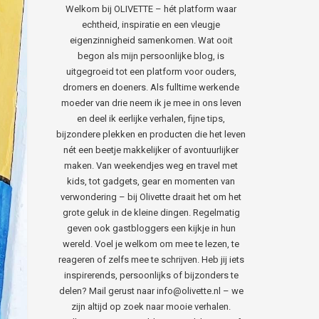
Welkom bij OLIVETTE – hét platform waar
echtheid, inspiratie en een vleugje
eigenzinnigheid samenkomen. Wat ooit
begon als mijn persoonlijke blog, is
uitgegroeid tot een platform voor ouders,
dromers en doeners. Als fulltime werkende
moeder van drie neem ik je mee in ons leven
en deel ik eerlijke verhalen, fijne tips,
bijzondere plekken en producten die het leven
nét een beetje makkelijker of avontuurlijker
maken. Van weekendjes weg en travel met
kids, tot gadgets, gear en momenten van
verwondering – bij Olivette draait het om het
grote geluk in de kleine dingen. Regelmatig
geven ook gastbloggers een kijkje in hun
wereld. Voel je welkom om mee te lezen, te
reageren of zelfs mee te schrijven. Heb jij iets
inspirerends, persoonlijks of bijzonders te
delen? Mail gerust naar info@olivette.nl – we
zijn altijd op zoek naar mooie verhalen.