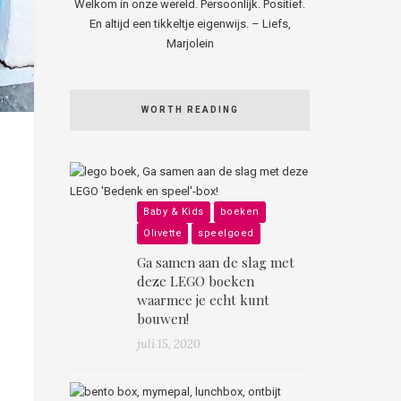
Welkom in onze wereld. Persoonlijk. Positief.
En altijd een tikkeltje eigenwijs. – Liefs,
Marjolein
WORTH READING
Baby & Kids
boeken
Olivette
speelgoed
Ga samen aan de slag met
deze LEGO boeken
waarmee je echt kunt
bouwen!
juli 15, 2020