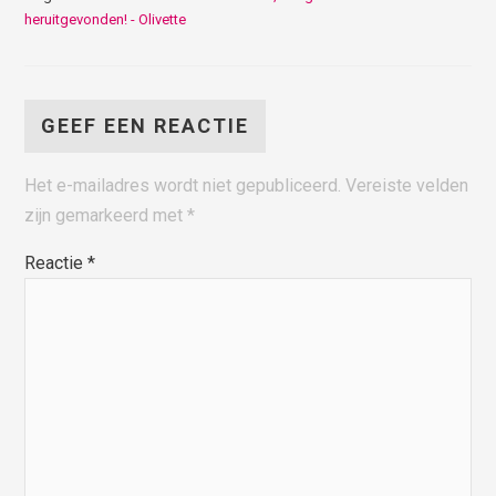
heruitgevonden! - Olivette
GEEF EEN REACTIE
Het e-mailadres wordt niet gepubliceerd.
Vereiste velden
zijn gemarkeerd met
*
Reactie
*