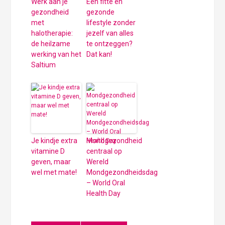
Werk aan je
Een fitte en
gezondheid
gezonde
met
lifestyle zonder
halotherapie:
jezelf van alles
de heilzame
te ontzeggen?
werking van het
Dat kan!
Saltium
Je kindje extra
Mondgezondheid
vitamine D
centraal op
geven, maar
Wereld
wel met mate!
Mondgezondheidsdag
– World Oral
Health Day