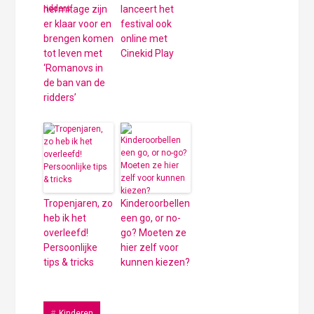
hermitage zijn
lanceert het
er klaar voor en
festival ook
brengen komen
online met
tot leven met
Cinekid Play
‘Romanovs in
de ban van de
ridders’
Tropenjaren, zo
Kinderoorbellen
heb ik het
een go, or no-
overleefd!
go? Moeten ze
Persoonlijke
hier zelf voor
tips & tricks
kunnen kiezen?
Kinderen