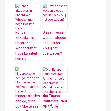
Ronde
Glazen flessen
zitzakken in
worden steeds
ribcord van
populairder.
Whoober met
Zou jij het
hoge kwaliteit
overwegen?
korrels
Kinderoorbellen
Het Europa-
een go, or no-
Park restaurant
go? Moeten ze
Ammolite