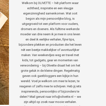
Welkom bij OLIVETTE – hét platform waar
echtheid, inspiratie en een vleugje
eigenzinnigheid samenkomen. Wat ooit
begon als mijn persoonlijke blog, is
uitgegroeid tot een platform voor ouders,
dromers en doeners. Als fulltime werkende
moeder van drie neem ik je mee in ons leven
en deel ik eerlijke verhalen, fijne tips,
bijzondere plekken en producten die het leven
nét een beetje makkelijker of avontuurlijker
maken. Van weekendjes weg en travel met
kids, tot gadgets, gear en momenten van
verwondering – bij Olivette draait het om het
grote geluk in de kleine dingen. Regelmatig
geven ook gastbloggers een kijkje in hun
wereld. Voel je welkom om mee te lezen, te
reageren of zelfs mee te schrijven. Heb jij iets
inspirerends, persoonlijks of bijzonders te
delen? Mail gerust naar info@olivette.nl – we
zijn altijd op zoek naar mooie verhalen.