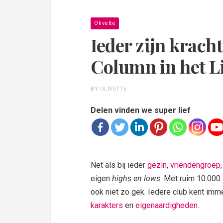
Olivette
Ieder zijn krach
Column in het L
BY OLIVETTE
Delen vinden we super lief
Net als bij ieder
gezin
,
vriendengroep
eigen
highs en lows
. Met ruim 10.000
ook niet zo gek. Iedere club kent imm
karakters
en
eigenaardigheden
.