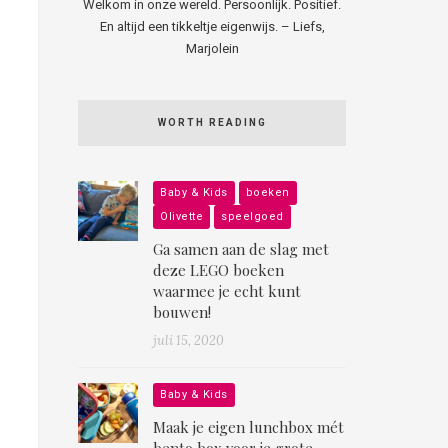
Welkom in onze wereld. Persoonlijk. Positief.
En altijd een tikkeltje eigenwijs. – Liefs,
Marjolein
WORTH READING
Baby & Kids
boeken
Olivette
speelgoed
Ga samen aan de slag met
deze LEGO boeken
waarmee je echt kunt
bouwen!
juli 15, 2020
Baby & Kids
Maak je eigen lunchbox mét
bento box voor je grote