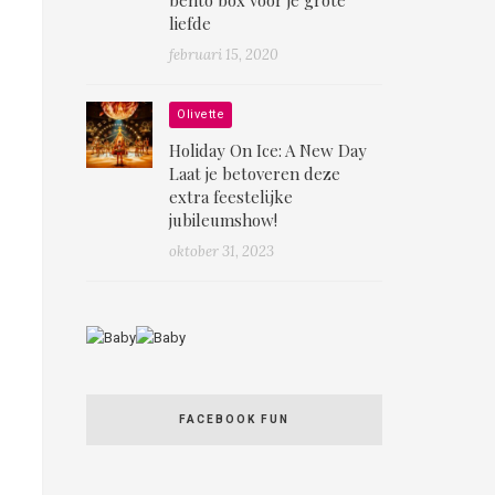
liefde
februari 15, 2020
Olivette
Holiday On Ice: A New Day
Laat je betoveren deze
extra feestelijke
jubileumshow!
oktober 31, 2023
FACEBOOK FUN