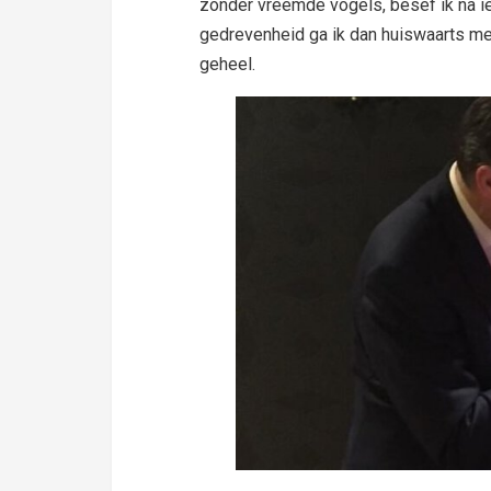
zonder vreemde vogels, besef ik na i
gedrevenheid ga ik dan huiswaarts met
geheel.