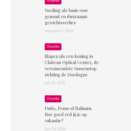
Olivette
Voeding als basis voor
gezond en duurzaam
gewichtsverlies
augustus 1, 2026
Olivette
Slapen als een koning in
Château Optical Center, de
verrassendste tussenstop
richting de Dordogne
juli 31, 2026
Olivette
Duits, Frans of Italiaans.
Hoe goed red jij je op
vakantie?
juli 28, 2026