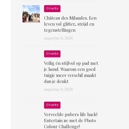
Olivette
Château des Milandes. Een
leven vol glitter, strijd en
tegenstellingen
augustus 8, 2026
Olivette
Veilig én stijlvol op pad met
je hond. Waarom een goed
tuigje meer verschil maakt
dan je denkt
augustus 4, 2026
Olivette
Verveelde pubers life hack!
Entertain ze met de Photo
Colour Challenge!