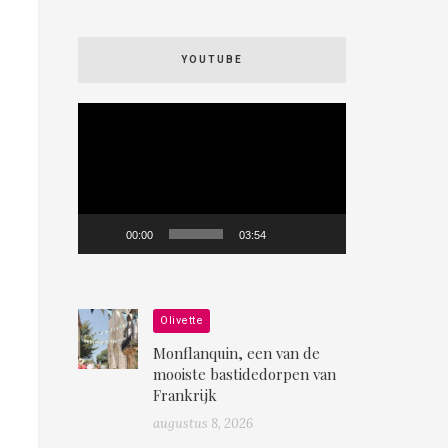
YOUTUBE
Videospeler
00:00
03:54
Olivette
Monflanquin, een van de
mooiste bastidedorpen van
Frankrijk
augustus 8, 2026