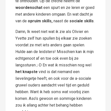
te onthouden. Op de crèche neemt de
woordenschat
een spurt en ze leren er goed
met andere kinderen omgaan. En wat dacht je
van de
opruim skills,
naast de
sociale skills
.
Damn, Ik weet niet wat ik zie als Olivier en
Yvette zelf hun spullen bij elkaar zie zoeken
voordat ze met iets anders gaan spelen.
Hulde aan de leidsters! Misschien kan ik mijn
echtgenoot af en toe ook even bij ze
langssturen ;-D En wat ik misschien nog wel
het knapste
vind is dat niemand een
lievelingetje heeft, en ook voor de a-sociale
gruwel ouders aandacht veel tijd en geduld
hebben. Want ik heb soms wat voorbij zien
komen. Aso’s gewoon en sommige kinderen
zou ik allang achter het behang hebben