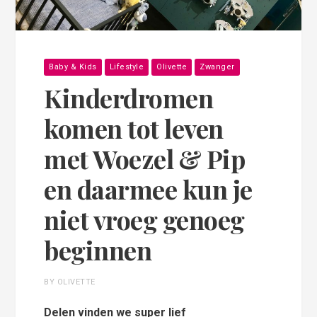
Baby & Kids
Lifestyle
Olivette
Zwanger
Kinderdromen
komen tot leven
met Woezel & Pip
en daarmee kun je
niet vroeg genoeg
beginnen
BY OLIVETTE
Delen vinden we super lief