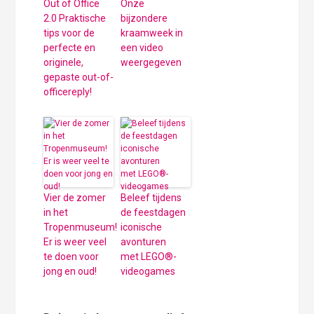
Out of Office
Onze
2.0 Praktische
bijzondere
tips voor de
kraamweek in
perfecte en
een video
originele,
weergegeven
gepaste out-of-
officereply!
Vier de zomer
Beleef tijdens
in het
de feestdagen
Tropenmuseum!
iconische
Er is weer veel
avonturen
te doen voor
met LEGO®-
jong en oud!
videogames