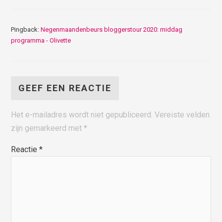
Pingback:
Negenmaandenbeurs bloggerstour 2020: middag
programma - Olivette
GEEF EEN REACTIE
Het e-mailadres wordt niet gepubliceerd.
Vereiste velden
zijn gemarkeerd met
*
Reactie
*