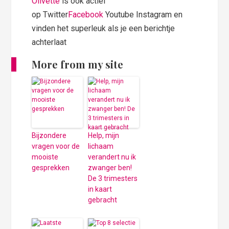
Olivette
is ook actief
op Twitter
Facebook
Youtube Instagram en
vinden het superleuk als je een berichtje
achterlaat
More from my site
Bijzondere
Help, mijn
vragen voor de
lichaam
mooiste
verandert nu ik
gesprekken
zwanger ben!
De 3 trimesters
in kaart
gebracht