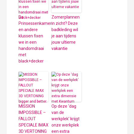
De
Zomerplannen
Prinsessenkamer
in zicht? Deze
en andere
badkleding wil
klussen fixen
je aan tijdens
we in een
jouw ultieme
handomdraai
vakantie
met
black+decker
MISSION
Op deze ‘dag
IMPOSSIBLE –
van de
FALLOUT
werkplek’ krijgt
SPECIALE IMAX
onze werkplek
3D VERTONING
een extra